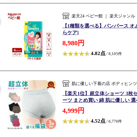
楽天24 ベビー館 ｜ 楽天ジャ
【1種類を選べる】パンパース オム
らケア]
8,980円
4.82点
/ 8,105件
肌に優しい下着の店 ボディヒンツ
【楽天1位】超立体ショーツ 3枚
ーツ まとめ買い 綿 肌に優しい 選べ
4,999円
4.52点
/ 6,776件