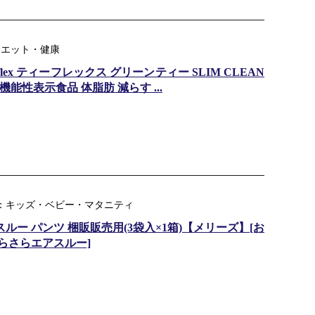
：ダイエット・健康
eaflex ティーフレックス グリーンティー SLIM CLEAN
 機能性表示食品 体脂肪 減らす ...
ンル：キッズ・ベビー・マタニティ
ルー パンツ 梱販販売用(3袋入×1箱)【メリーズ】[お
さらさらエアスルー]