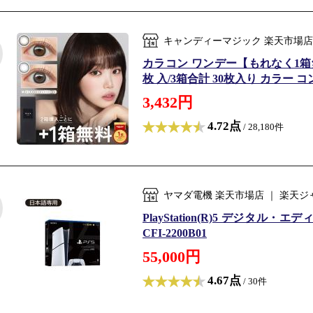
キャンディーマジック 楽天市場店
カラコン ワンデー【もれなく1箱無料】1
枚 入/3箱合計 30枚入り カラー 
3,432円
4.72点
/ 28,180件
ヤマダ電機 楽天市場店 ｜ 楽天
PlayStation(R)5 デジタル・エディシ
CFI-2200B01
55,000円
4.67点
/ 30件