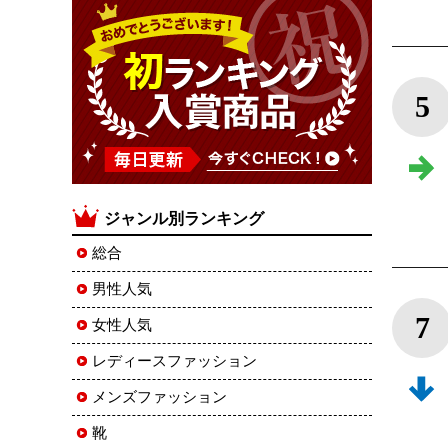
5
ジャンル別ランキング
総合
男性人気
7
女性人気
レディースファッション
メンズファッション
靴