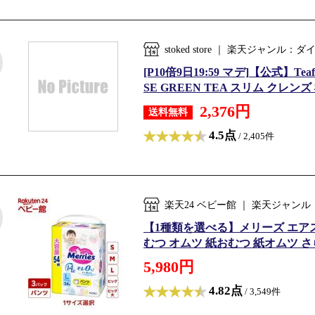
stoked store ｜ 楽天ジャンル
[P10倍9日19:59 マデ]【公式】T
SE GREEN TEA スリム クレンズ
2,376円
送料無料
4.5点
/ 2,405件
楽天24 ベビー館 ｜ 楽天ジャ
【1種類を選べる】メリーズ エアス
むつ オムツ 紙おむつ 紙オムツ 
5,980円
4.82点
/ 3,549件