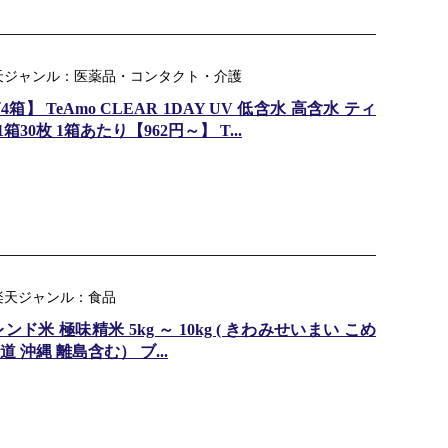
 楽天ジャンル：医薬品・コンタクト・介護
 TeAmo CLEAR 1DAY UV 低含水 高含水 ティ
30枚 1箱あたり【962円～】 T...
楽天ジャンル：食品
ド米 極味精米 5kg ～ 10kg ( きわみせいまい こめ
 沖縄 離島含む） ブ...