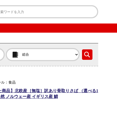
ンル：食品
た商品】北欧産［無塩］訳あり骨取りさば （選べる1
 天然 ノルウェー産 イギリス産 鯖