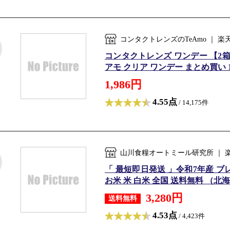
コンタクトレンズのTeAmo ｜
コンタクトレンズ ワンデー 【2箱4箱】
アモ クリア ワンデー まとめ買い 1箱
1,986円
4.55点
/ 14,175件
山川食糧オートミール研究所 ｜ 
「 最短即日発送 」令和7年産 ブレン
お米 米 白米 全国 送料無料 （北海道
3,280円
送料無料
4.53点
/ 4,423件