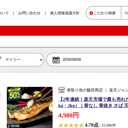
ついて
お問い合わせ
個人情報保護方針
こだわり検索
骨取り魚の飯田商店 ｜ 楽天ジャ
【2年連続！楽天市場で最も売れ
kg・2kg）｜骨なし 骨抜き さば
4,980円
4.78点
/ 32,986件