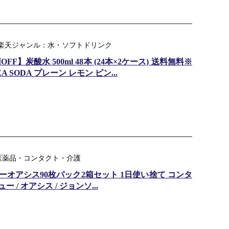
 ｜ 楽天ジャンル：水・ソフトドリンク
F】炭酸水 500ml 48本 (24本×2ケース) 送料無料※
 SODA プレーン レモン ピン...
医薬品・コンタクト・介護
オアシス90枚パック2箱セット 1日使い捨て コンタ
 / オアシス / ジョンソ...