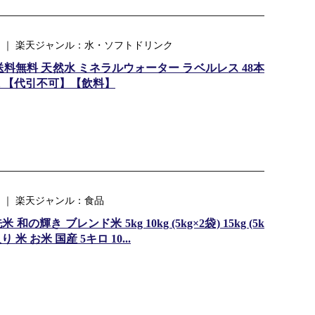
 ｜ 楽天ジャンル：水・ソフトドリンク
8本 送料無料 天然水 ミネラルウォーター ラベルレス 48本
 【代引不可】【飲料】
 ｜ 楽天ジャンル：食品
輝き ブレンド米 5kg 10kg (5kg×2袋) 15kg (5k
米 お米 国産 5キロ 10...