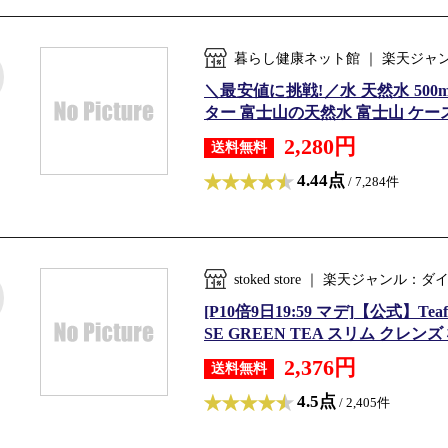
暮らし健康ネット館 ｜ 楽天ジャ
＼最安値に挑戦!／水 天然水 500
ター 富士山の天然水 富士山 ケース
2,280円
送料無料
4.44点
/ 7,284件
stoked store ｜ 楽天ジャンル
[P10倍9日19:59 マデ]【公式】T
SE GREEN TEA スリム クレンズ
2,376円
送料無料
4.5点
/ 2,405件