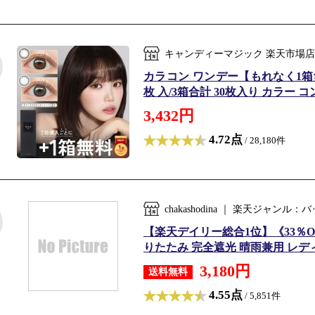
キャンディーマジック 楽天市場店
カラコン ワンデー【もれなく1箱無料】1
枚 入/3箱合計 30枚入り カラー 
3,432円
4.72点
/ 28,180件
chakashodina ｜ 楽天ジャ
【楽天デイリー総合1位】《33％O
りたたみ 完全遮光 晴雨兼用 レディー
3,180円
送料無料
4.55点
/ 5,851件