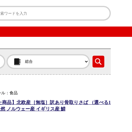
ンル：食品
た商品】北欧産［無塩］訳あり骨取りさば （選べる1
 天然 ノルウェー産 イギリス産 鯖