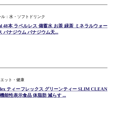
ンル：水・ソフトドリンク
ml 48本 ラベルレス 備蓄水 お茶 緑茶 ミネラルウォー
 バナジウム バナジウム天...
：ダイエット・健康
eaflex ティーフレックス グリーンティー SLIM CLEAN
 機能性表示食品 体脂肪 減らす ...