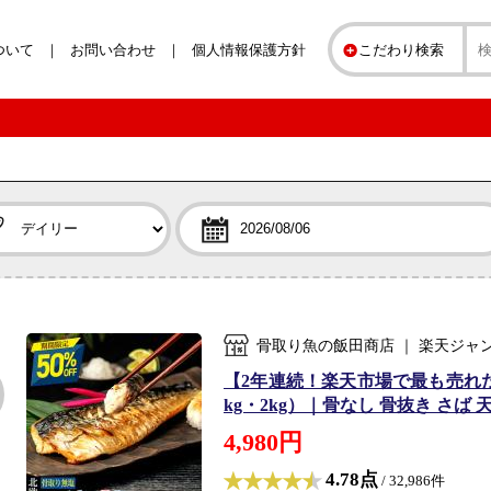
ついて
お問い合わせ
個人情報保護方針
こだわり検索
骨取り魚の飯田商店 ｜ 楽天ジャ
【2年連続！楽天市場で最も売れ
kg・2kg）｜骨なし 骨抜き さば
4,980円
4.78点
/ 32,986件