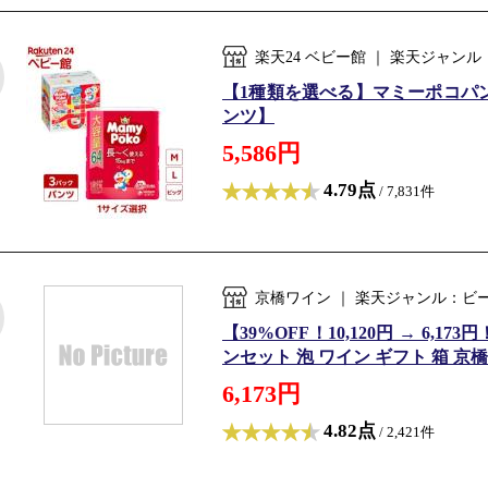
楽天24 ベビー館 ｜ 楽天ジャ
【1種類を選べる】マミーポコパンツ 
ンツ】
5,586円
4.79点
/ 7,831件
京橋ワイン ｜ 楽天ジャンル：ビ
【39%OFF！10,120円 → 6,
ンセット 泡 ワイン ギフト 箱 京橋ワイ
6,173円
4.82点
/ 2,421件