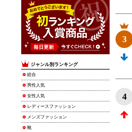
3
ジャンル別ランキング
総合
男性人気
4
女性人気
レディースファッション
メンズファッション
靴