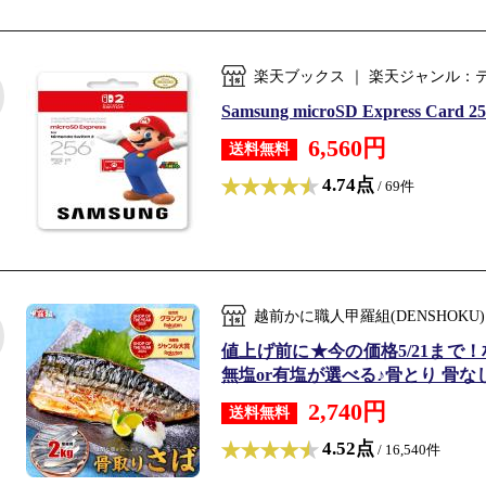
楽天ブックス ｜ 楽天ジャンル：
Samsung microSD Express Card 25
6,560円
送料無料
4.74点
/ 69件
越前かに職人甲羅組(DENSHOKU
値上げ前に★今の価格5/21まで！相
無塩or有塩が選べる♪骨とり 骨なし 
2,740円
送料無料
4.52点
/ 16,540件