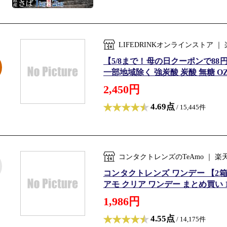
LIFEDRINKオンラインストア
【5/8まで！母の日クーポンで88円OF
一部地域除く 強炭酸 炭酸 無糖 OZA
2,450円
4.69点
/ 15,445件
コンタクトレンズのTeAmo ｜
コンタクトレンズ ワンデー 【2箱4箱】
アモ クリア ワンデー まとめ買い 1箱
1,986円
4.55点
/ 14,175件