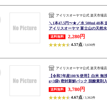
アイリスオーヤマ公式 楽天市場店
＼1本47.5円〜★／水 500ml 4
アイリスオーヤマ 富士山の天然水
2,280円
送料無料
4.57点
/ 3,636件
アイリスオーヤマ公式 楽天市場店
【令和7年産100％使用】白米 無洗米 和の
g×3袋) 密封新鮮パック 脱酸素剤入り 
3,780円
送料無料
4.67点
/ 3,362件