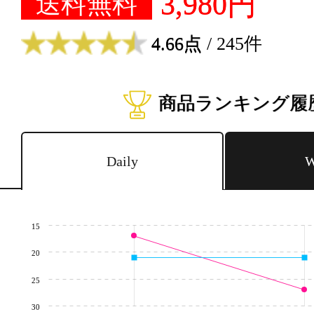
3,980円
送料無料
4.66点
/ 245件
商品ランキング履
Daily
W
15
20
25
30