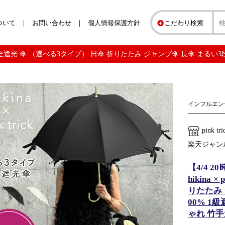
ついて
お問い合わせ
個人情報保護方針
こだわり検索
 trick 完全遮光 傘 （選べる3タイプ） 日傘 折りたたみ ジャンプ傘 長傘 まるい3
インフルエンサ
pink 
楽天ジャン
【4/4 
hikina
りたたみ 
00% 1
ゃれ 竹手