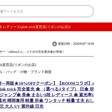
段 レディース(pink trick直営店(リボンのお店))
更新日時：2026/04/07 18:09
ー「shikinaさん」コラボの完全遮光傘が登場！
trick直営店(リボンのお店)
ル：バッグ・小物・ブランド雑貨
20時～再販★10%OFFクーポン】【ROOMコラボ】s
 × pink trick 完全遮光 傘 （選べる3タイプ） 日傘 折
ジャンプ傘 長傘 まるい3段 レディース 傘 遮光率1
級遮光 晴雨兼用 軽量 折傘 ワンタッチ 軽量 丈夫 おし
元 大人 UV 紫外線 日光