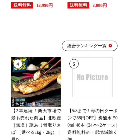
送料無料
送料無料
12,990円
2,880円
総合ランキング一覧
4
5
【2年連続！楽天市場で
【5/8まで！母の日クーポ
最も売れた商品】北欧産
ンで88円OFF】炭酸水 50
［無塩］訳あり骨取りさ
0ml 48本 (24本×2ケース)
ば （選べる1kg・2kg）｜
送料無料※一部地域除く
骨な...
強...