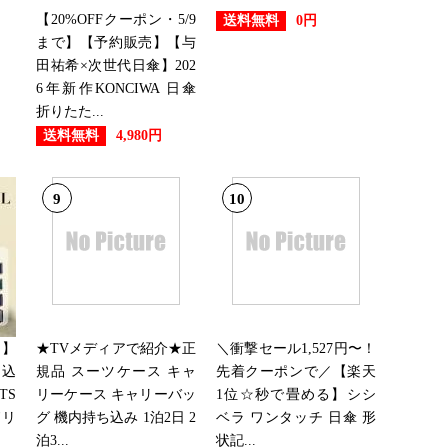
【20%OFFクーポン・5/9
送料無料
0円
まで】【予約販売】【与
田祐希×次世代日傘】202
6年新作KONCIWA 日傘
折りたた...
送料無料
4,980円
9
10
！】
★TVメディアで紹介★正
＼衝撃セール1,527円〜！
持込
規品 スーツケース キャ
先着クーポンで／【楽天
TS
リーケース キャリーバッ
1位☆秒で畳める】シシ
ドリ
グ 機内持ち込み 1泊2日 2
ベラ ワンタッチ 日傘 形
泊3...
状記...