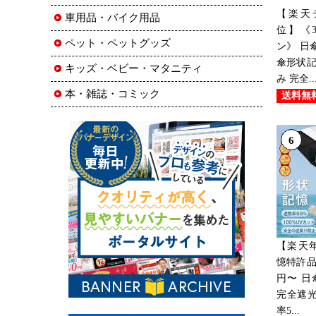
【楽天
車用品・バイク用品
位】《3
ペット・ペットグッズ
ン》 日
傘形状記
キッズ・ベビー・マタニティ
み 完全..
本・雑誌・コミック
送料無
6
【楽天
憶特許品
円〜 日
完全遮光
率5...