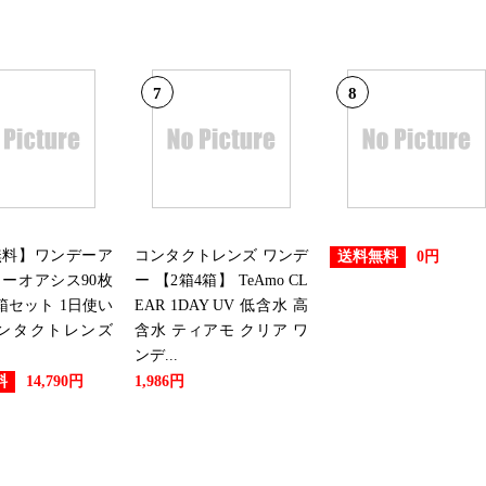
7
8
無料】ワンデーア
コンタクトレンズ ワンデ
送料無料
0円
ーオアシス90枚
ー 【2箱4箱】 TeAmo CL
箱セット 1日使い
EAR 1DAY UV 低含水 高
コンタクトレンズ
含水 ティアモ クリア ワ
ンデ...
料
14,790円
1,986円