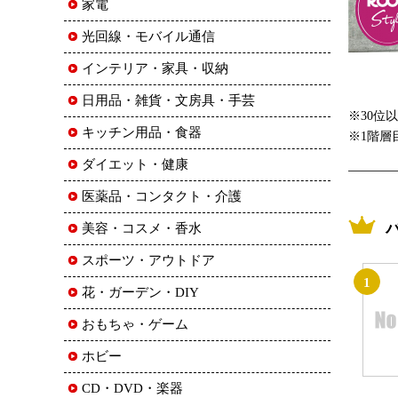
家電
光回線・モバイル通信
インテリア・家具・収納
日用品・雑貨・文房具・手芸
※30位
キッチン用品・食器
※1階層
ダイエット・健康
医薬品・コンタクト・介護
美容・コスメ・香水
スポーツ・アウトドア
1
花・ガーデン・DIY
おもちゃ・ゲーム
ホビー
CD・DVD・楽器