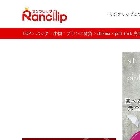
ランクリップに
TOP
>
バッグ・小物・ブランド雑貨
>
shikina × pink