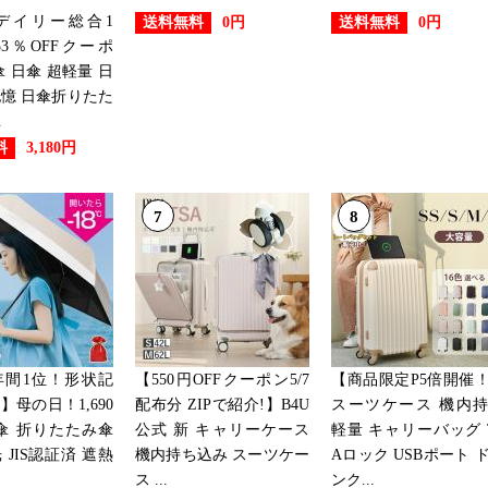
デイリー総合1
送料無料
送料無料
0円
0円
3％OFFクーポ
傘 日傘 超軽量 日
憶 日傘折りたた
.
料
3,180円
7
8
年間1位！形状記
【550円OFFクーポン5/7
【商品限定P5倍開催
】母の日！1,690
配布分 ZIPで紹介!】B4U
スーツケース 機内
傘 折りたたみ傘
公式 新 キャリーケース
軽量 キャリーバッグ 
 JIS認証済 遮熱
機内持ち込み スーツケー
Aロック USBポート 
ス ...
ンク...