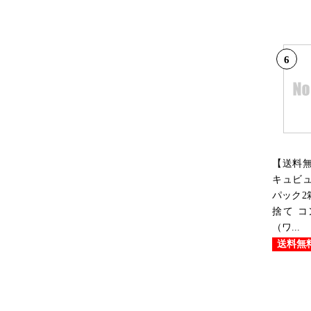
6
【送料
キュビュ
パック2
捨て 
（ワ...
送料無