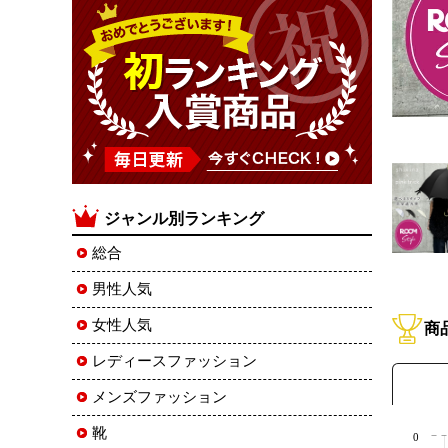
ジャンル別ランキング
総合
男性人気
女性人気
商
レディースファッション
メンズファッション
靴
0