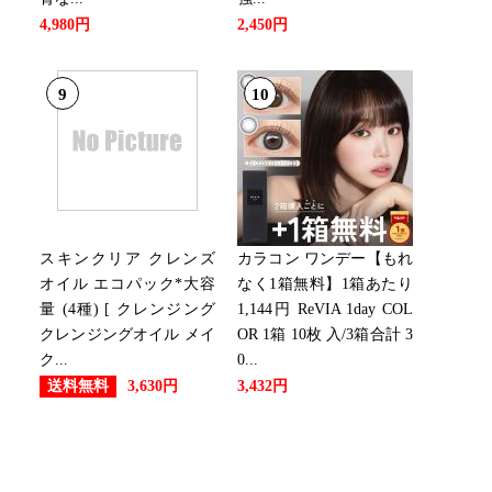
4,980円
2,450円
9
10
スキンクリア クレンズ
カラコン ワンデー【もれ
オイル エコパック*大容
なく1箱無料】1箱あたり
量 (4種) [ クレンジング
1,144円 ReVIA 1day COL
クレンジングオイル メイ
OR 1箱 10枚 入/3箱合計 3
ク...
0...
送料無料
3,630円
3,432円