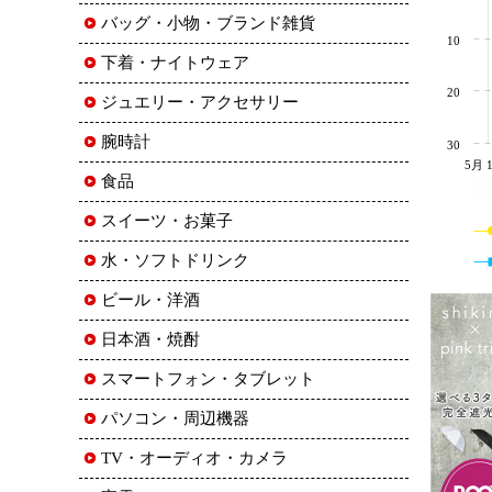
バッグ・小物・ブランド雑貨
10
下着・ナイトウェア
20
ジュエリー・アクセサリー
腕時計
30
5月 
食品
スイーツ・お菓子
水・ソフトドリンク
ビール・洋酒
日本酒・焼酎
スマートフォン・タブレット
パソコン・周辺機器
TV・オーディオ・カメラ