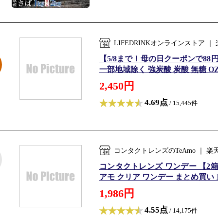
LIFEDRINKオンラインストア
【5/8まで！母の日クーポンで88円OF
一部地域除く 強炭酸 炭酸 無糖 OZA
2,450円
4.69点
/ 15,445件
コンタクトレンズのTeAmo ｜
コンタクトレンズ ワンデー 【2箱4箱】
アモ クリア ワンデー まとめ買い 1箱
1,986円
4.55点
/ 14,175件