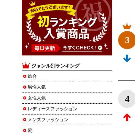
3
ジャンル別ランキング
総合
男性人気
4
女性人気
レディースファッション
メンズファッション
靴