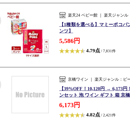
楽天24 ベビー館 ｜ 楽天ジャ
【1種類を選べる】マミーポコパンツ 
ンツ】
5,586円
4.79点
/ 7,831件
京橋ワイン ｜ 楽天ジャンル：ビ
【39%OFF！10,120円 → 6,
ンセット 泡 ワイン ギフト 箱 京橋ワイ
6,173円
4.82点
/ 2,421件