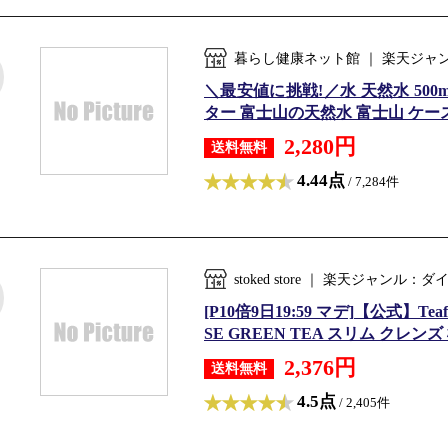
暮らし健康ネット館 ｜ 楽天ジャ
＼最安値に挑戦!／水 天然水 500
ター 富士山の天然水 富士山 ケース
2,280円
送料無料
4.44点
/ 7,284件
stoked store ｜ 楽天ジャンル
[P10倍9日19:59 マデ]【公式】T
SE GREEN TEA スリム クレンズ
2,376円
送料無料
4.5点
/ 2,405件