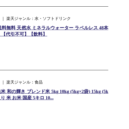
 ｜ 楽天ジャンル：水・ソフトドリンク
8本 送料無料 天然水 ミネラルウォーター ラベルレス 48本
 【代引不可】【飲料】
 ｜ 楽天ジャンル：食品
輝き ブレンド米 5kg 10kg (5kg×2袋) 15kg (5k
米 お米 国産 5キロ 10...