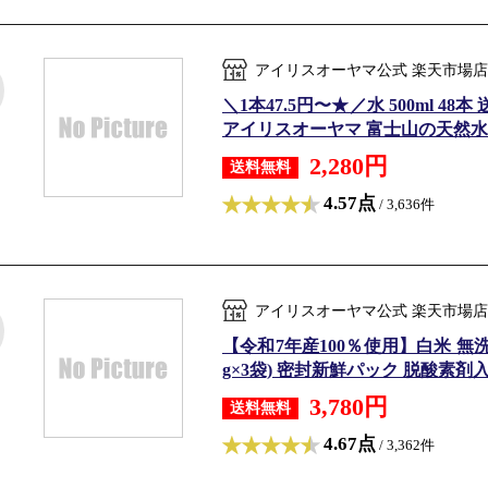
アイリスオーヤマ公式 楽天市場店
＼1本47.5円〜★／水 500ml 4
アイリスオーヤマ 富士山の天然水
2,280円
送料無料
4.57点
/ 3,636件
アイリスオーヤマ公式 楽天市場店
【令和7年産100％使用】白米 無洗米 和の
g×3袋) 密封新鮮パック 脱酸素剤入り 
3,780円
送料無料
4.67点
/ 3,362件