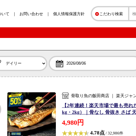
ついて
お問い合わせ
個人情報保護方針
こだわり検索
骨取り魚の飯田商店 ｜ 楽天ジャ
【2年連続！楽天市場で最も売れ
kg・2kg）｜骨なし 骨抜き さば
4,980円
4.78点
/ 32,986件