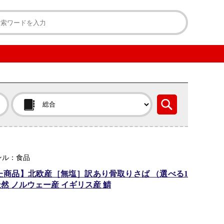
ンル：食品
た商品】北欧産［無塩］訳あり骨取りさば （選べる1
 天然 ノルウェー産 イギリス産 鯖