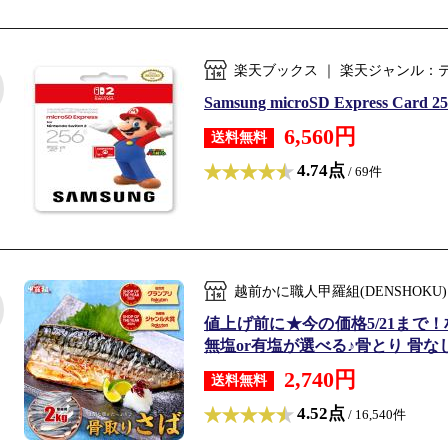
楽天ブックス ｜ 楽天ジャンル：
Samsung microSD Express Card 25
6,560円
送料無料
4.74点
/ 69件
越前かに職人甲羅組(DENSHOKU
値上げ前に★今の価格5/21まで！相
無塩or有塩が選べる♪骨とり 骨なし 
2,740円
送料無料
4.52点
/ 16,540件