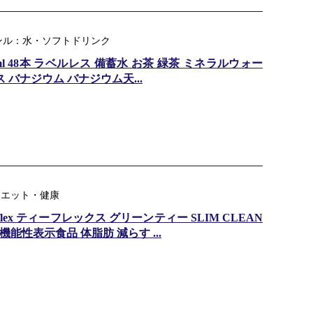
ンル：水・ソフトドリンク
ml 48本 ラベルレス 備蓄水 お茶 緑茶 ミネラルウォー
 バナジウム バナジウム天...
：ダイエット・健康
eaflex ティーフレックス グリーンティー SLIM CLEAN
 機能性表示食品 体脂肪 減らす ...