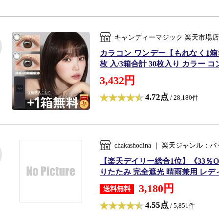
キャンディーマジック 楽天市場店
カラコン ワンデー【もれなく1箱無料】1
枚 入/3箱合計 30枚入り カラー 
3,432円
4.72点
/ 28,180件
chakashodina ｜ 楽天ジャ
【楽天デイリー総合1位】《33％O
りたたみ 完全遮光 晴雨兼用 レディー
3,180円
送料無料
4.55点
/ 5,851件