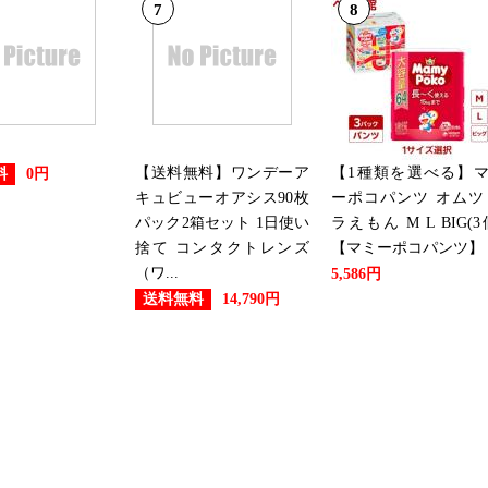
7
8
【送料無料】ワンデーア
【1種類を選べる】
料
0円
キュビューオアシス90枚
ーポコパンツ オムツ
パック2箱セット 1日使い
ラえもん M L BIG(3
捨て コンタクトレンズ
【マミーポコパンツ】
（ワ...
5,586円
送料無料
14,790円