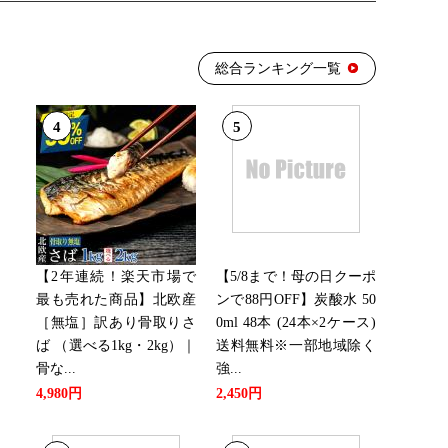
総合ランキング一覧
4
5
【2年連続！楽天市場で
【5/8まで！母の日クーポ
最も売れた商品】北欧産
ンで88円OFF】炭酸水 50
［無塩］訳あり骨取りさ
0ml 48本 (24本×2ケース)
ば （選べる1kg・2kg）｜
送料無料※一部地域除く
骨な...
強...
4,980円
2,450円