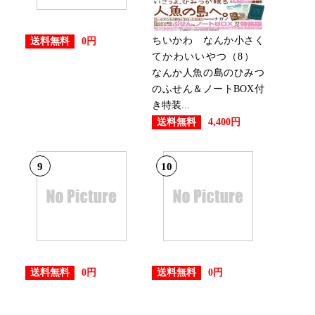
ちいかわ なんか小さく
送料無料
0円
てかわいいやつ（8）
なんか人魚の島のひみつ
のふせん＆ノートBOX付
き特装...
送料無料
4,400円
9
10
送料無料
送料無料
0円
0円