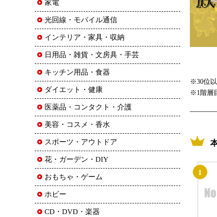
家電
光回線・モバイル通信
インテリア・家具・収納
日用品・雑貨・文房具・手芸
キッチン用品・食器
※30位
ダイエット・健康
※1階層
医薬品・コンタクト・介護
美容・コスメ・香水
スポーツ・アウトドア
花・ガーデン・DIY
1
おもちゃ・ゲーム
ホビー
CD・DVD・楽器