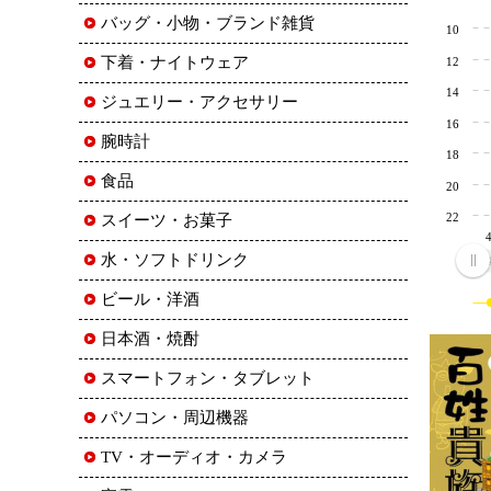
バッグ・小物・ブランド雑貨
10
下着・ナイトウェア
12
14
ジュエリー・アクセサリー
16
腕時計
18
食品
20
22
スイーツ・お菓子
水・ソフトドリンク
ビール・洋酒
日本酒・焼酎
スマートフォン・タブレット
パソコン・周辺機器
TV・オーディオ・カメラ