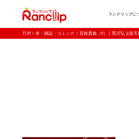
ランクリップに
TOP
>
本・雑誌・コミック
>
百姓貴族（9） [ 荒川弘 ](楽