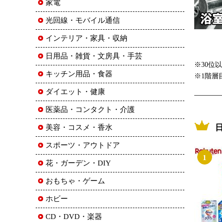
家電
光回線・モバイル通信
インテリア・家具・収納
日用品・雑貨・文房具・手芸
※30位
キッチン用品・食器
※1階層
ダイエット・健康
医薬品・コンタクト・介護
美容・コスメ・香水
スポーツ・アウトドア
1
花・ガーデン・DIY
おもちゃ・ゲーム
ホビー
CD・DVD・楽器