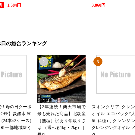
料
1,584円
3,860円
本日の総合ランキング
2
3
まで！母の日クーポ
【2年連続！楽天市場で
スキンクリア クレ
OFF】炭酸水 50
最も売れた商品】北欧産
オイル エコパック*
本 (24本×2ケース)
［無塩］訳あり骨取りさ
量 (4種) [ クレンジ
料※一部地域除く
ば （選べる1kg・2kg）｜
クレンジングオイル 
骨な...
ク...