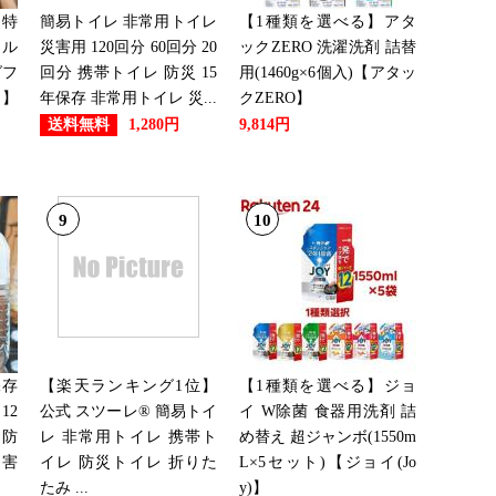
→特
簡易トイレ 非常用トイレ
【1種類を選べる】アタ
テル
災害用 120回分 60回分 20
ックZERO 洗濯洗剤 詰替
グフ
回分 携帯トイレ 防災 15
用(1460g×6個入)【アタッ
縮】
年保存 非常用トイレ 災...
クZERO】
送料無料
1,280円
9,814円
9
10
保存
【楽天ランキング1位】
【1種類を選べる】ジョ
12
公式 スツーレ® 簡易トイ
イ W除菌 食器用洗剤 詰
 防
レ 非常用トイレ 携帯ト
め替え 超ジャンボ(1550m
災害
イレ 防災トイレ 折りた
L×5セット)【ジョイ(Jo
たみ ...
y)】