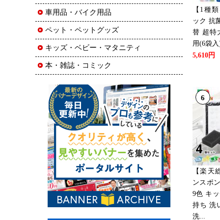
【1種
車用品・バイク用品
ック 抗
ペット・ペットグッズ
替 超特
用(6袋
キッズ・ベビー・マタニティ
5,610円
本・雑誌・コミック
6
【楽天
ンスポン
9色 キ
持ち 洗
洗...