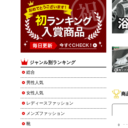
ジャンル別ランキング
総合
男性人気
女性人気
商
レディースファッション
メンズファッション
靴
0