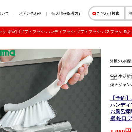
ついて
お問い合わせ
個人情報保護方針
こだわり検索
ク 浴室用ソフトブラシ ハンディブラシ ソフトブラシ バスブラシ 風呂 
浴槽から細部
生活雑
楽天ジャン
【予約】
ハンディ
お風呂掃除
壁 蛇口 
1,080円