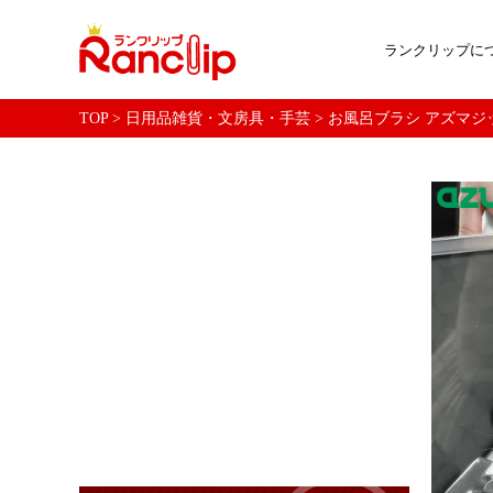
ランクリップに
TOP
>
日用品雑貨・文房具・手芸
>
お風呂ブラシ アズマジッ