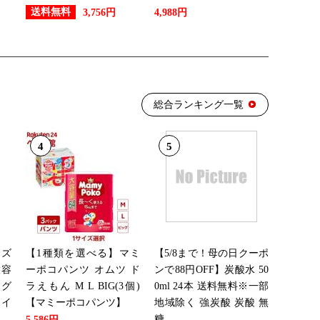
送料無料
3,756円
4,988円
総合ランキング一覧
4
5
ンズ
【1種類を選べる】マミ
【5/8まで！母の日クーポ
大容
ーポコパンツ オムツ ド
ンで88円OFF】炭酸水 50
ング
ラえもん M L BIG(3個)
0ml 24本 送料無料※一部
メイ
【マミーポコパンツ】
地域除く 強炭酸 炭酸 無
糖 ...
5,586円