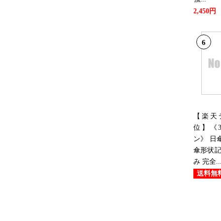
2,450円
6
【楽天
位】《3
ン》 日
傘形状記
み 完全..
送料無