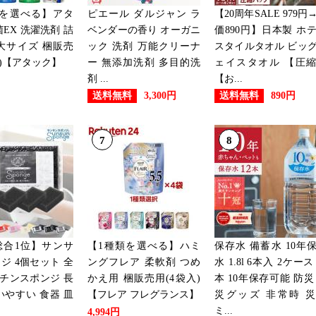
類を選べる】アタ
ピエール ダルジャン ラ
【20周年SALE 979円
菌EX 洗濯洗剤 詰
ベンダーの香り オーガニ
価890円】日本製 ホ
大サイズ 梱販売
ック 洗剤 万能クリーナ
スタイルタオル ビッ
入)【アタック】
ー 無添加洗剤 多目的洗
ェイスタオル 【圧
剤 ...
【お...
送料無料
送料無料
3,300円
890円
7
8
総合1位】サンサ
【1種類を選べる】ハミ
保存水 備蓄水 10年
ジ 4個セット 全
ングフレア 柔軟剤 つめ
水 1.8l 6本入 2ケース 
ッチンスポンジ 長
かえ用 梱販売用(4袋入)
本 10年保存可能 防災
いやすい 食器 皿
【フレア フレグランス】
災グッズ 非常時 
ミ...
4,994円