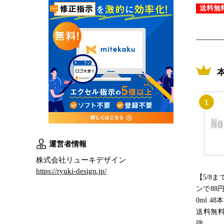
送料無
1
運営者情報
株式会社リューキデザイン
https://ryuki-design.jp/
【5/8
ンで88円
0ml 48
送料無
強...