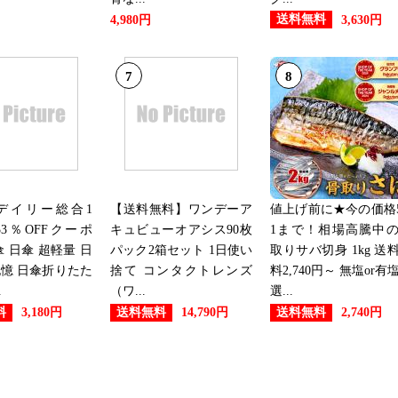
送料無料
4,980円
3,630円
7
8
デイリー総合1
【送料無料】ワンデーア
値上げ前に★今の価格5
3％OFFクーポ
キュビューオアシス90枚
1まで！相場高騰中
傘 日傘 超軽量 日
パック2箱セット 1日使い
取りサバ切身 1kg 送
憶 日傘折りたた
捨て コンタクトレンズ
料2,740円～ 無塩or有
.
（ワ...
選...
料
送料無料
送料無料
3,180円
14,790円
2,740円