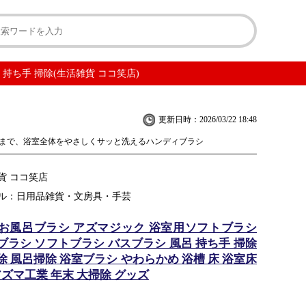
持ち手 掃除(生活雑貨 ココ笑店)
更新日時：2026/03/22 18:48
まで、浴室全体をやさしくサッと洗えるハンディブラシ
貨 ココ笑店
ル：日用品雑貨・文房具・手芸
お風呂ブラシ アズマジック 浴室用ソフトブラシ
ブラシ ソフトブラシ バスブラシ 風呂 持ち手 掃除
 風呂掃除 浴室ブラシ やわらかめ 浴槽 床 浴室床
アズマ工業 年末 大掃除 グッズ