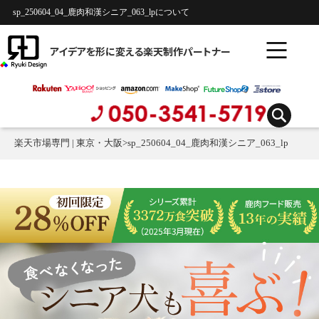
sp_250604_04_鹿肉和漢シニア_063_lpについて
アイデアを形に変える楽天制作パートナー
楽天市場専門 | 東京・大阪
>
sp_250604_04_鹿肉和漢シニア_063_lp