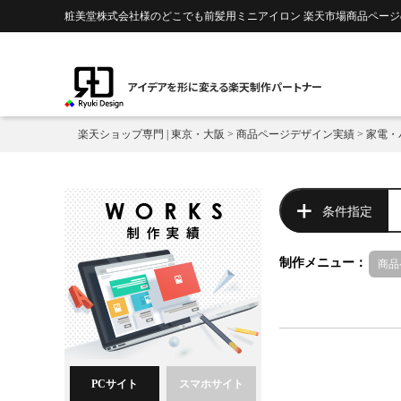
粧美堂株式会社様のどこでも前髪用ミニアイロン 楽天市場商品ページの
アイデアを形に変える楽天制作パートナー
楽天ショップ専門 | 東京・大阪
>
商品ページデザイン実績
>
家電・
条件指定
制作メニュー：
商品
PCサイト
スマホサイト