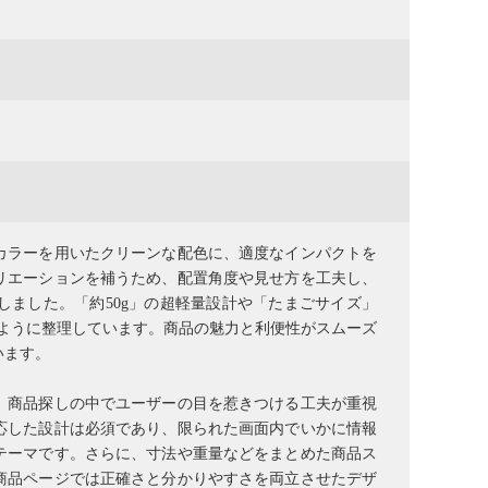
カラーを用いたクリーンな配色に、適度なインパクトを
リエーションを補うため、配置角度や見せ方を工夫し、
ました。「約50g」の超軽量設計や「たまごサイズ」
るように整理しています。商品の魅力と利便性がスムーズ
います。
、商品探しの中でユーザーの目を惹きつける工夫が重視
応した設計は必須であり、限られた画面内でいかに情報
テーマです。さらに、寸法や重量などをまとめた商品ス
商品ページでは正確さと分かりやすさを両立させたデザ