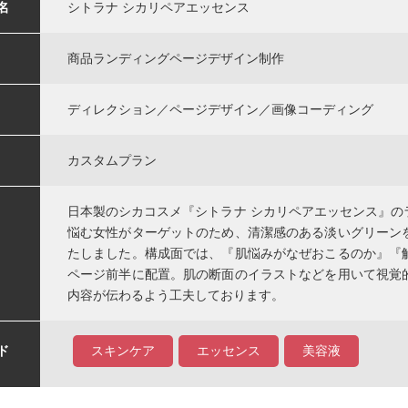
名
シトラナ シカリペアエッセンス
商品ランディングページデザイン制作
ディレクション／ページデザイン／画像コーディング
カスタムプラン
日本製のシカコスメ『シトラナ シカリペアエッセンス』の
悩む女性がターゲットのため、清潔感のある淡いグリーン
たしました。構成面では、『肌悩みがなぜおこるのか』『
ページ前半に配置。肌の断面のイラストなどを用いて視覚
内容が伝わるよう工夫しております。
ド
スキンケア
エッセンス
美容液