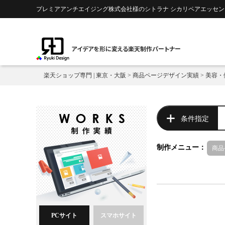
プレミアアンチエイジング株式会社様のシトラナ シカリペアエッセンス
アイデアを形に変える楽天制作パートナー
楽天ショップ専門 | 東京・大阪
>
商品ページデザイン実績
>
美容・
条件指定
制作メニュー：
商品
PCサイト
スマホサイト