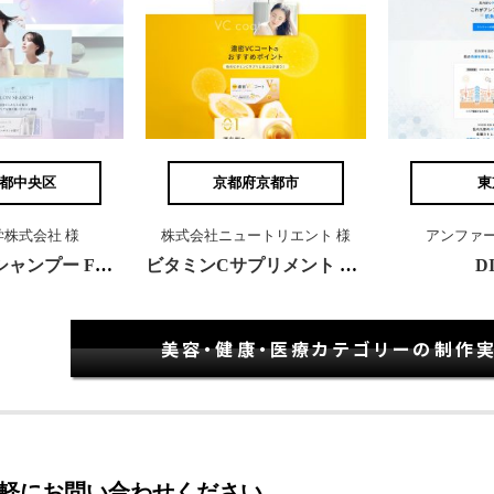
都中央区
京都府京都市
東
株式会社 様
株式会社ニュートリエント 様
アンファー
サロン専売シャンプー FLOWDIA
ビタミンCサプリメント 濃密VCコート
D
美容・健康・医療カテゴリーの制作
軽にお問い合わせください