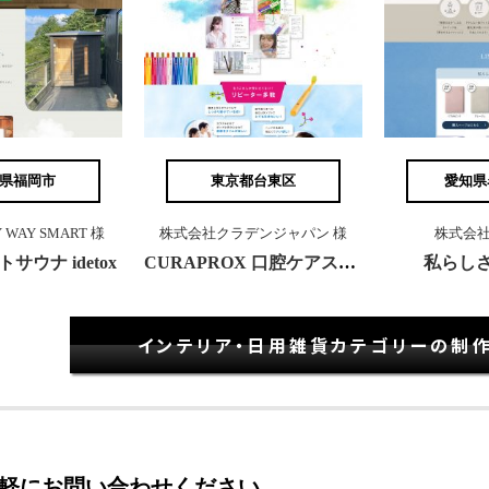
県福岡市
東京都台東区
愛知県
WAY SMART 様
株式会社クラデンジャパン 様
株式会社Y-
サウナ idetox
CURAPROX 口腔ケアスタートセット
私らしさ
インテリア・日用雑貨カテゴリーの制
軽にお問い合わせください