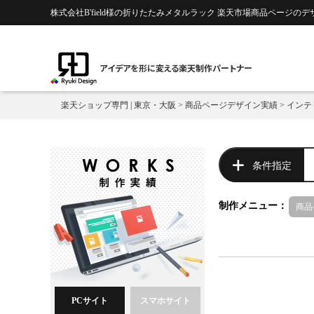
株式会社B'field様の折りたたみメタルラック 楽天市場商品ページのデ
アイデアを形に変える楽天制作パートナー
楽天ショップ専門 | 東京・大阪
>
商品ページデザイン実績
>
インテ
条件指定
制作メニュー：
商品
PCサイト
スマホサイト