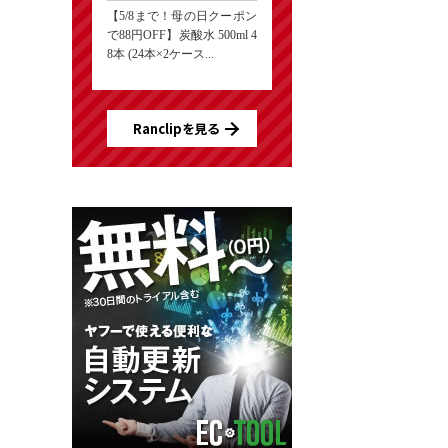
【5/8まで！母の日クーポン
で88円OFF】炭酸水 500ml 4
8本 (24本×2ケース...
Ranclipを見る