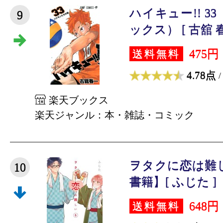
ハイキュー!! 3
9
ックス） [ 古舘 春
475円
送料無料
4.78点
/
楽天ブックス
楽天ジャンル：本・雑誌・コミック
ヲタクに恋は難
10
書籍】[ ふじた ]
648円
送料無料