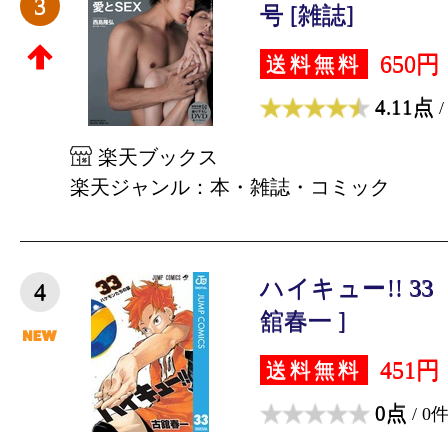
3
号 [雑誌]
650円
送料無料
4.11点
/
楽天ブックス
楽天ジャンル：本・雑誌・コミック
ハイキュー!! 3
4
舘春一 ]
451円
送料無料
0点
/ 0