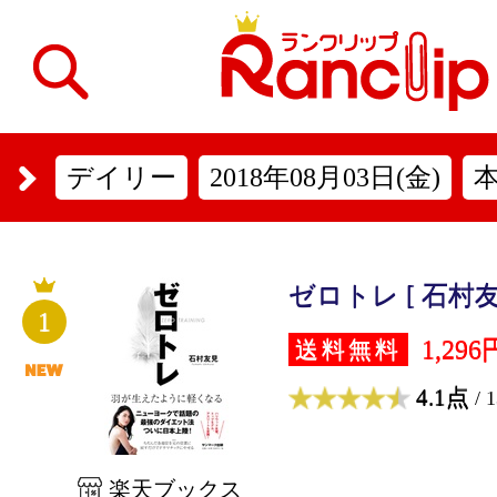
デイリー
2018年08月03日(金)
ゼロトレ [ 石村友
1
1,296
送料無料
4.1点
/ 
楽天ブックス