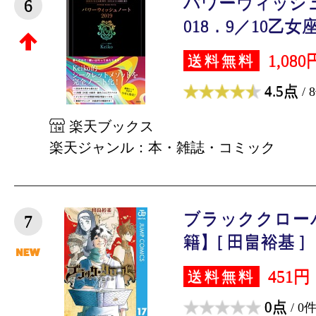
パワーウィッシュ
6
018．9／10乙女座
1,080
送料無料
4.5点
/ 
楽天ブックス
楽天ジャンル：本・雑誌・コミック
ブラッククローバ
7
籍】[ 田畠裕基 ]
451円
送料無料
0点
/ 0