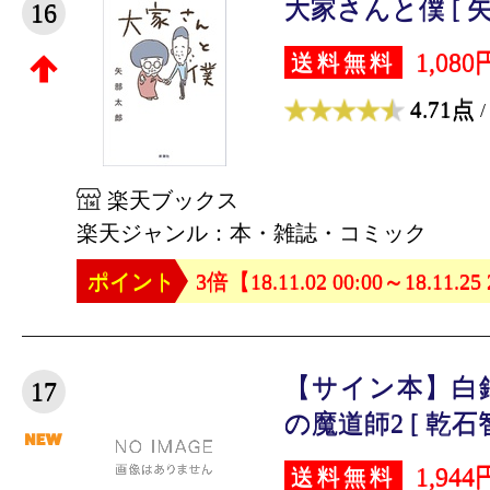
大家さんと僕 [ 矢
16
1,080
送料無料
4.71点
/
楽天ブックス
楽天ジャンル：本・雑誌・コミック
ポイント
3倍【18.11.02 00:00～18.11.25
【サイン本】白
17
の魔道師2 [ 乾石智
1,944
送料無料