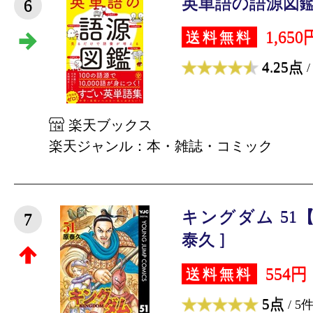
英単語の語源図鑑 
6
1,650
送料無料
4.25点
/
楽天ブックス
楽天ジャンル：本・雑誌・コミック
キングダム 51
7
泰久 ]
554円
送料無料
5点
/ 5