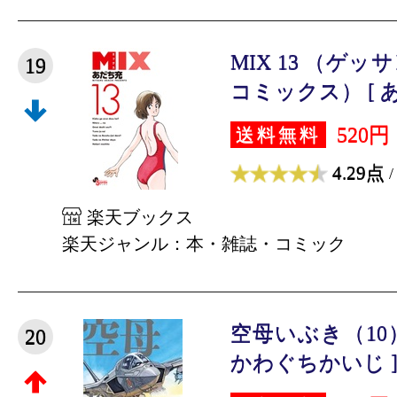
MIX 13 （ゲ
19
コミックス） [ あ
520円
送料無料
4.29点
/
楽天ブックス
楽天ジャンル：本・雑誌・コミック
空母いぶき（10
20
かわぐちかいじ 