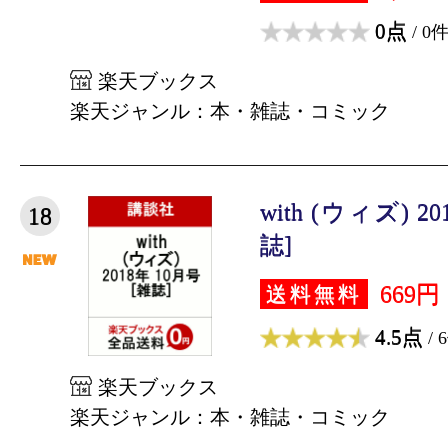
0点
/ 0
楽天ブックス
楽天ジャンル：本・雑誌・コミック
with (ウィズ) 2
18
誌]
669円
送料無料
4.5点
/ 
楽天ブックス
楽天ジャンル：本・雑誌・コミック