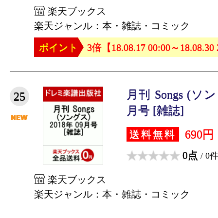
楽天ブックス
楽天ジャンル：本・雑誌・コミック
ポイント
3倍【18.08.17 00:00～18.08.30
月刊 Songs (ソン
25
月号 [雑誌]
690円
送料無料
0点
/ 0
楽天ブックス
楽天ジャンル：本・雑誌・コミック