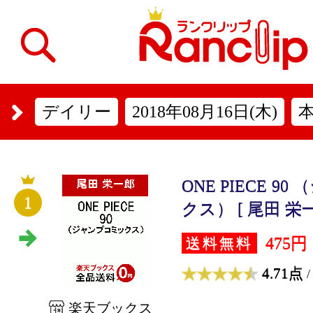
デイリー
2018年08月16日(木)
ONE PIECE 
1
クス） [ 尾田 栄一
475円
送料無料
4.71点
/
楽天ブックス