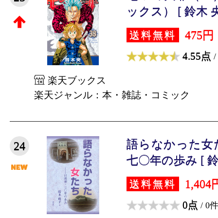
ックス） [ 鈴木 央
475円
送料無料
4.55点
/
楽天ブックス
楽天ジャンル：本・雑誌・コミック
語らなかった女
24
七〇年の歩み [ 鈴
1,404
送料無料
0点
/ 0