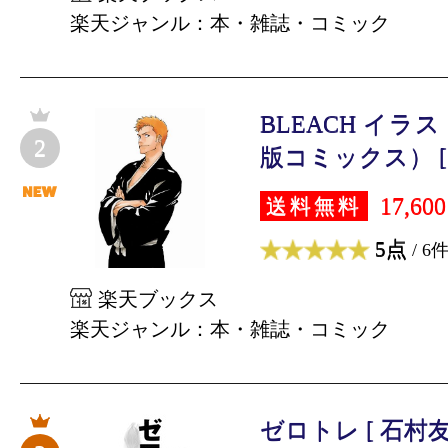
楽天ジャンル：本・雑誌・コミック
BLEACH イラス
2
版コミックス） [ 久
17,60
送料無料
5点
/ 6
楽天ブックス
楽天ジャンル：本・雑誌・コミック
ゼロトレ [ 石村友