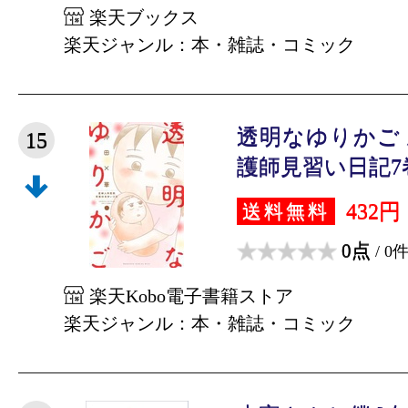
楽天ブックス
楽天ジャンル：本・雑誌・コミック
透明なゆりかご
15
護師見習い日記7巻
432円
送料無料
0点
/ 0
楽天Kobo電子書籍ストア
楽天ジャンル：本・雑誌・コミック