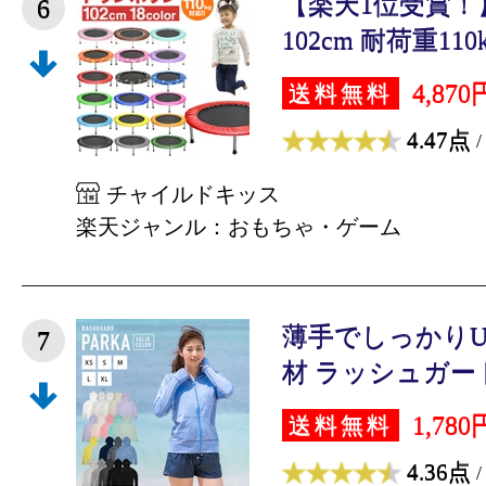
【楽天1位受賞！
6
102cm 耐荷重110k
4,870
送料無料
4.47点
/
チャイルドキッス
楽天ジャンル：おもちゃ・ゲーム
薄手でしっかりU
7
材 ラッシュガード 
1,780
送料無料
4.36点
/