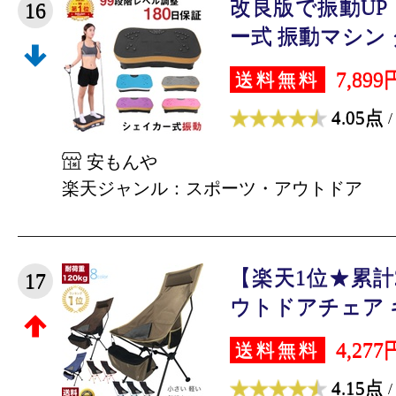
改良版で振動UP
16
ー式 振動マシン ダ
7,899
送料無料
4.05点
/
安もんや
楽天ジャンル：スポーツ・アウトドア
【楽天1位★累計
17
ウトドアチェア キ
4,277
送料無料
4.15点
/