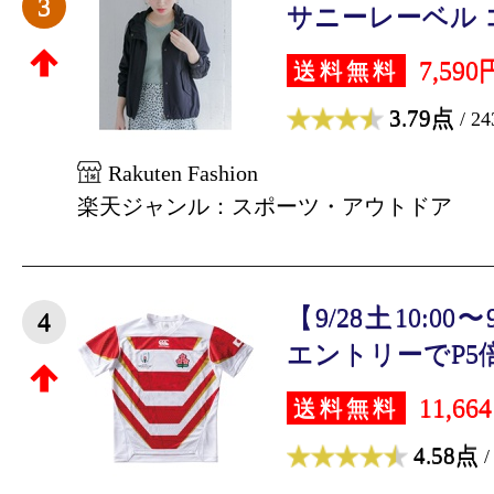
3
サニーレーベル コ
7,590
送料無料
3.79点
/ 2
Rakuten Fashion
楽天ジャンル：スポーツ・アウトドア
【9/28土10:00〜
4
エントリーでP5倍！
11,66
送料無料
4.58点
/