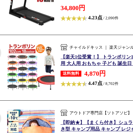
34,800円
4.23点
/ 2,090件
チャイルドキッス ｜ 楽天ジャン
【楽天1位受賞！】 トランポリン102
用 大人用 おもちゃ 子ども 誕生日 子
4,870円
送料無料
4.47点
/ 8,702件
アウトドア専門店【ソトアソビ】
【即納★】【まくら付き】シュラフ 寝
き型 キャンプ用品 キャンプ レジャ