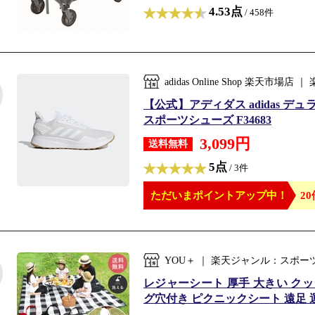
4.53点
/ 458件
adidas Online Shop 楽天
【公式】アディダス adidas デュラ
スポーツシューズ F34683
3,099円
送料無料
5点
/ 3件
ただいまポイントアップ中！
20
YOU＋ ｜ 楽天ジャンル：スポ
レジャーシート 厚手 大きい クッショ
グ穴付き ピクニックシート 遠足 運動