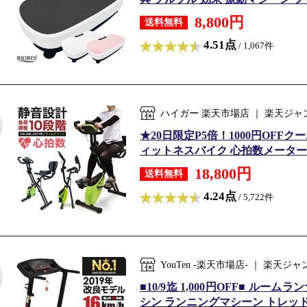
8,800円
送料無料
4.51点
/ 1,067件
ハイガー 楽天市場店 ｜ 楽天ジ
★20日限定P5倍！1000円OFF
ィットネスバイク 心拍数メーター付
18,800円
送料無料
4.24点
/ 5,722件
YouTen -楽天市場店- ｜ 楽
■10/9迄 1,000円OFF■ ルー
シン ランニングマシーン トレッド