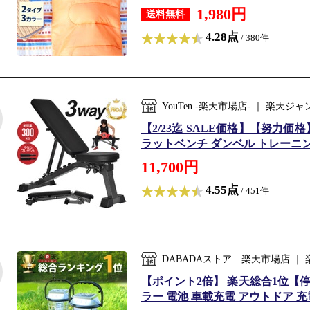
1,980円
送料無料
4.28点
/ 380件
YouTen -楽天市場店- ｜ 楽
【2/23迄 SALE価格】【努力価
ラットベンチ ダンベル トレーニング
11,700円
4.55点
/ 451件
DABADAストア 楽天市場店 
【ポイント2倍】 楽天総合1位【停電
ラー 電池 車載充電 アウトドア 