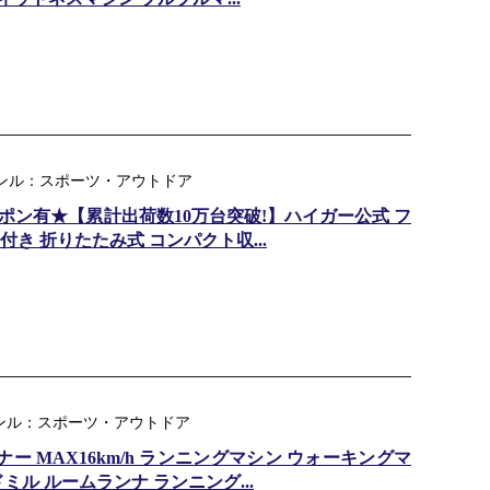
ャンル：スポーツ・アウトドア
クーポン有★【累計出荷数10万台突破!】ハイガー公式 フ
き 折りたたみ式 コンパクト収...
天ジャンル：スポーツ・アウトドア
ムランナー MAX16km/h ランニングマシン ウォーキングマ
ミル ルームランナ ランニング...