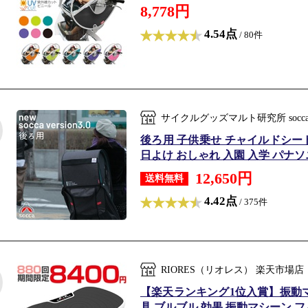
8,778円
4.54点
/ 80件
サイクルグッズマルト研究所 soc
後ろ用 子供乗せ チャイルドシート
日よけ おしゃれ 入園 入学 パナソニ
12,650円
送料無料
4.42点
/ 375件
RIORES（リオレス） 楽天市場
【楽天ランキング1位入賞】振動マ
具 ブルブル 効果 振動マシーン フ