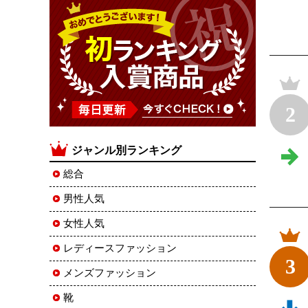
2
ジャンル別ランキング
総合
男性人気
女性人気
レディースファッション
3
メンズファッション
靴