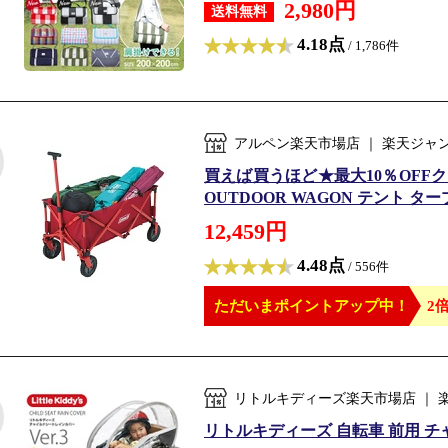
2,980円
送料無料
4.18点
/ 1,786件
アルペン楽天市場店 ｜ 楽天ジャ
買えば買うほど★最大10％OFFクー
OUTDOOR WAGON テント タープ
12,459円
4.48点
/ 556件
ただいまポイントアップ中！
2倍
リトルキディーズ楽天市場店 ｜
リトルキディーズ 自転車 前用 チャ