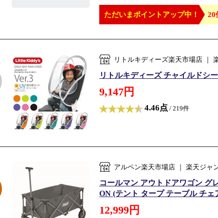
ただいまポイントアップ中！
20
リトルキディーズ楽天市場店 ｜
リトルキディーズ チャイルドシート 
9,147円
4.46点
/ 219件
アルペン楽天市場店 ｜ 楽天ジャ
コールマン アウトドアワゴン グレー 
ON (テント タープ テーブル チェア 
12,999円