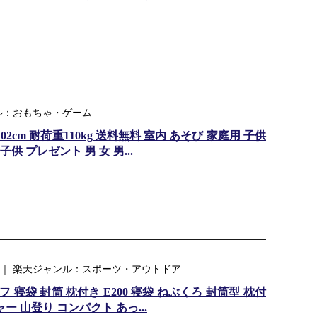
ル：おもちゃ・ゲーム
cm 耐荷重110kg 送料無料 室内 あそび 家庭用 子供
供 プレゼント 男 女 男...
 ｜ 楽天ジャンル：スポーツ・アウトドア
袋 封筒 枕付き E200 寝袋 ねぶくろ 封筒型 枕付
ー 山登り コンパクト あっ...