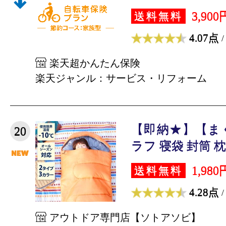
3,900
送料無料
4.07点
/
楽天超かんたん保険
楽天ジャンル：サービス・リフォーム
【即納★】【ま
20
ラフ 寝袋 封筒 枕付
1,980
送料無料
4.28点
/
アウトドア専門店【ソトアソビ】