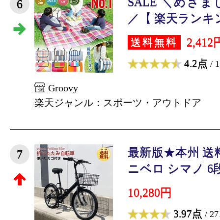
SALE ＼めざ
6
／【 楽天ランキング
2,412
送料無料
4.2点
/ 
Groovy
楽天ジャンル：スポーツ・アウトドア
最新版★本州 送
7
ニベロ シマノ 6段変
10,280円
3.97点
/ 2