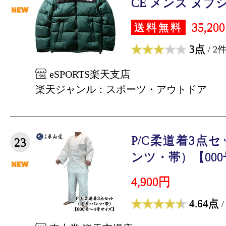
CE メンズ ヌプシ
35,20
送料無料
3点
/ 2
eSPORTS楽天支店
楽天ジャンル：スポーツ・アウトドア
P/C柔道着3点
23
ンツ・帯）【000号
4,900円
4.64点
/