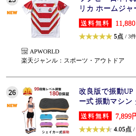
リカ ホームジャージ
11,88
送料無料
5点
/ 3
APWORLD
楽天ジャンル：スポーツ・アウトドア
改良版で振動UP
26
ー式 振動マシン ダ
7,899
送料無料
4.05点
/