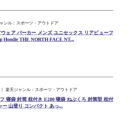
 楽天ジャンル：スポーツ・アウトドア
ウェア パーカー メンズ ユニセックス リアビューフ
Hoodie THE NORTH FACE NT...
 ｜ 楽天ジャンル：スポーツ・アウトドア
袋 封筒 枕付き E200 寝袋 ねぶくろ 封筒型 枕付
ー 山登り コンパクト あっ...