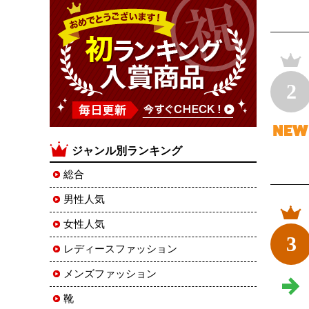
2
ジャンル別ランキング
総合
男性人気
女性人気
3
レディースファッション
メンズファッション
靴