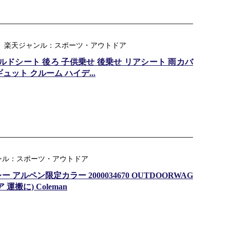
ア ｜ 楽天ジャンル：スポーツ・アウトドア
ルドシート 後ろ 子供乗せ 後乗せ リアシート 雨カバ
 ギュット クルーム ハイデ...
ンル：スポーツ・アウトドア
アルペン限定カラー 2000034670 OUTDOORWAG
運搬に) Coleman