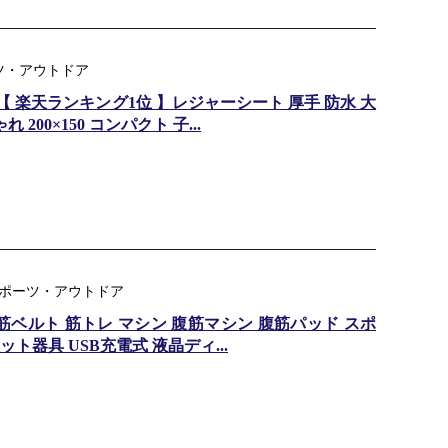
ーツ・アウトドア
【 楽天ランキング1位 】レジャーシート 厚手 防水 大
200×150 コンパクト 子...
ル：スポーツ・アウトドア
 腹筋ベルト 筋トレ マシン 腹筋マシン 腹筋パッド スポ
器具 USB充電式 液晶ディ...