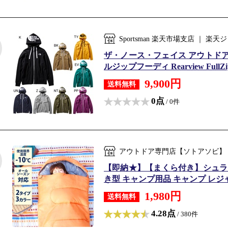
Sportsman 楽天市場支店 ｜
ザ・ノース・フェイス アウトドア
ルジップフーディ Rearview FullZip 
9,900円
送料無料
0点
/ 0件
アウトドア専門店【ソトアソビ】
【即納★】【まくら付き】シュラフ 寝
き型 キャンプ用品 キャンプ レジャ
1,980円
送料無料
4.28点
/ 380件