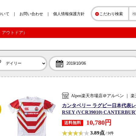
ついて
お問い合わせ
個人情報保護方針
こだわり検索
ツ・アウトドア）
Alpen楽天市場店＠アルペン ｜
カンタベリー ラグビー日本代表レプリカ
RSEY (VCR39010) CANTERBUR
10,780円
送料無料
3.89点
/ 9件