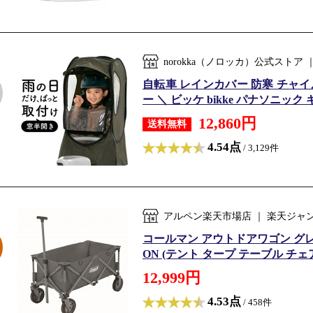
norokka（ノロッカ）公式スト
自転車 レインカバー 防寒 チャイ
ー ＼ ビッケ bikke パナソニック
12,860円
送料無料
4.54点
/ 3,129件
アルペン楽天市場店 ｜ 楽天ジャ
コールマン アウトドアワゴン グレー 
ON (テント タープ テーブル チェア 
12,999円
4.53点
/ 458件