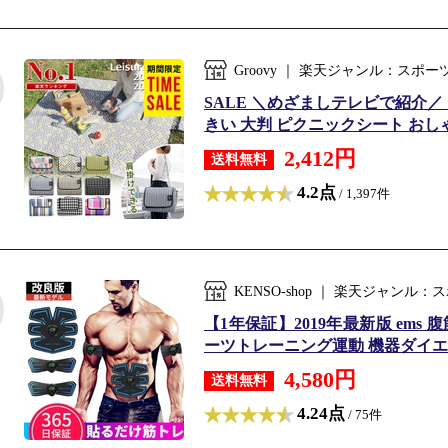
Groovy ｜ 楽天ジャンル：スポ
SALE ＼めざましテレビで紹介／
きい 大判 ピクニックシート おしゃれ 
2,412円
送料無料
4.2点
/ 1,397件
KENSO-shop ｜ 楽天ジャン
【1年保証】2019年最新版 ems
ーツトレーニング運動 機器ダイエット
4,580円
送料無料
4.24点
/ 75件