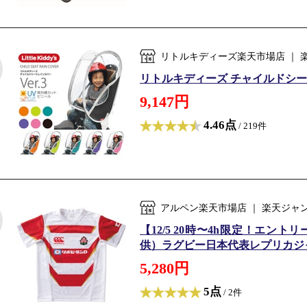
リトルキディーズ楽天市場店 ｜
リトルキディーズ チャイルドシート 
9,147円
4.46点
/ 219件
アルペン楽天市場店 ｜ 楽天ジャ
【12/5 20時〜4h限定！エン
供）ラグビー日本代表レプリカジャージ ホ
5,280円
5点
/ 2件