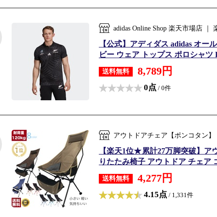
adidas Online Shop 楽天
【公式】アディダス adidas オ
ビー ウェア トップス ポロシャツ D
8,789円
送料無料
0点
/ 0件
アウトドアチェア【ポンコタン】
【楽天1位★累計27万脚突破】ア
りたたみ椅子 アウトドア チェア コ
4,277円
送料無料
4.15点
/ 1,331件