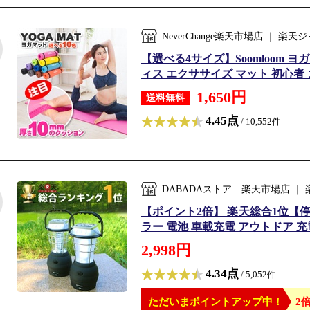
NeverChange楽天市場店 ｜
【選べる4サイズ】Soomloom ヨ
ィス エクササイズ マット 初心者 ゴ
1,650円
送料無料
4.45点
/ 10,552件
DABADAストア 楽天市場店 
【ポイント2倍】 楽天総合1位【停電
ラー 電池 車載充電 アウトドア 
2,998円
4.34点
/ 5,052件
ただいまポイントアップ中！
2倍