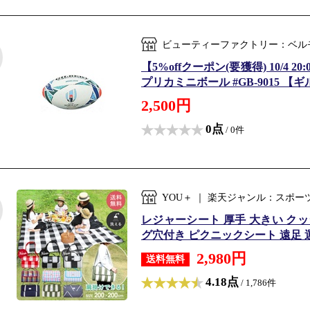
ビューティーファクトリー：ベル
【5%offクーポン(要獲得) 10/4 2
プリカミニボール #GB-9015 【ギ
2,500円
0点
/ 0件
YOU＋ ｜ 楽天ジャンル：スポ
レジャーシート 厚手 大きい クッショ
グ穴付き ピクニックシート 遠足 運動
2,980円
送料無料
4.18点
/ 1,786件