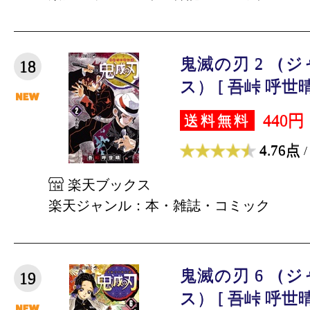
鬼滅の刃 2 （
18
ス） [ 吾峠 呼世晴
440円
送料無料
4.76点
/
楽天ブックス
楽天ジャンル：本・雑誌・コミック
鬼滅の刃 6 （
19
ス） [ 吾峠 呼世晴