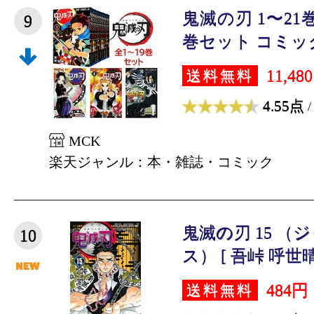
鬼滅の刃 1〜21
9
巻セット コミック 
11,48
送料無料
4.55点
/
MCK
楽天ジャンル：本・雑誌・コミック
鬼滅の刃 15 
10
ス） [ 吾峠 呼世晴
484円
送料無料