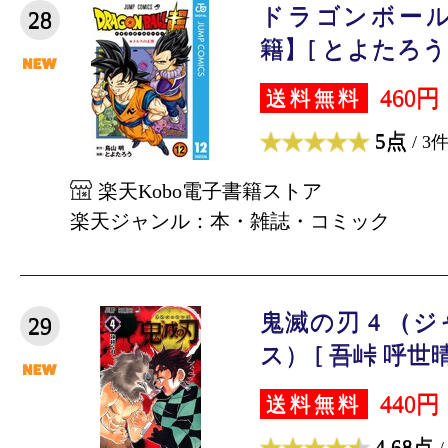
ドラゴンボール
28
籍】[ とよたろう 
460円
送料無料
5点
/ 3
楽天Kobo電子書籍ストア
楽天ジャンル：本・雑誌・コミック
鬼滅の刃 4 （
29
ス） [ 吾峠 呼世晴
440円
送料無料
4.68点
/