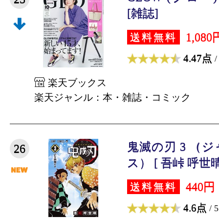
[雑誌]
1,080
送料無料
4.47点
/
楽天ブックス
楽天ジャンル：本・雑誌・コミック
鬼滅の刃 3 （
26
ス） [ 吾峠 呼世晴
440円
送料無料
4.6点
/ 