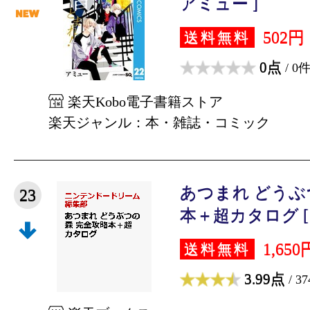
アミュー ]
502円
送料無料
0点
/ 0
楽天Kobo電子書籍ストア
楽天ジャンル：本・雑誌・コミック
あつまれ どうぶ
23
本＋超カタログ [ 
1,650
送料無料
3.99点
/ 3