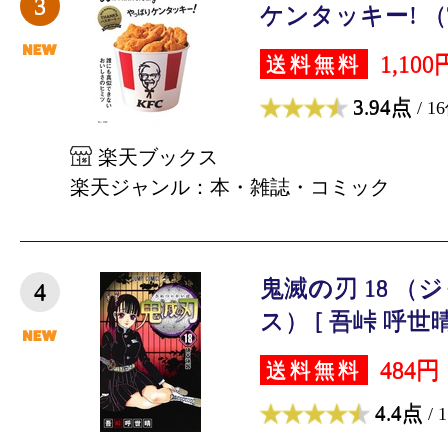
3
ケンタッキー! （TJ
1,100
送料無料
3.94点
/ 1
楽天ブックス
楽天ジャンル：本・雑誌・コミック
鬼滅の刃 18 
4
ス） [ 吾峠 呼世晴
484円
送料無料
4.4点
/ 