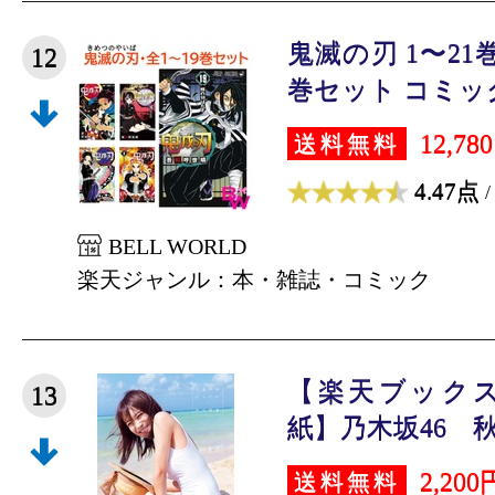
鬼滅の刃 1〜21
12
巻セット コミック 
12,78
送料無料
4.47点
/
BELL WORLD
楽天ジャンル：本・雑誌・コミック
【楽天ブック
13
紙】乃木坂46 秋元
2,200
送料無料