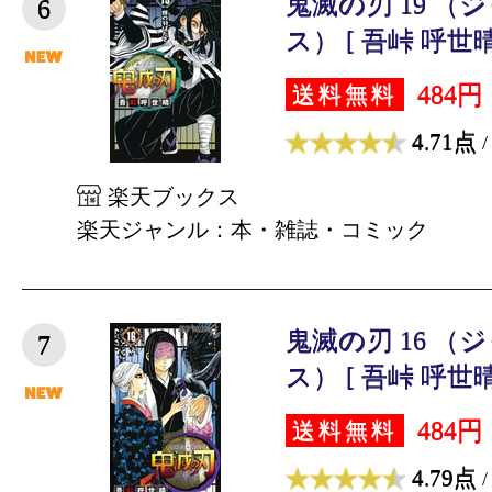
鬼滅の刃 19 
6
ス） [ 吾峠 呼世晴
484円
送料無料
4.71点
/
楽天ブックス
楽天ジャンル：本・雑誌・コミック
鬼滅の刃 16 
7
ス） [ 吾峠 呼世晴
484円
送料無料
4.79点
/