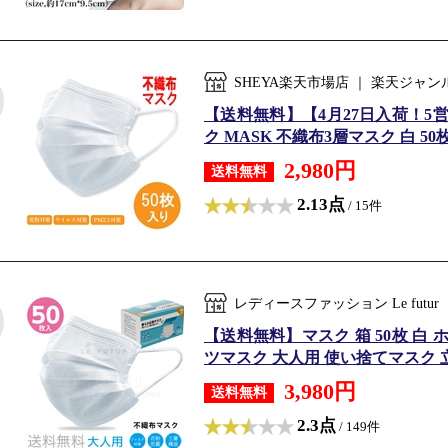
SHEYA楽天市場店 ｜ 楽天ジ
【送料無料】【4月27日入荷！
ク MASK 不織布3層マスク 白 50
2,980円
送料無料
2.13点
/ 15件
レディースファッション Le fut
【送料無料】マスク 箱 50枚 白
ツマスク 大人用 使い捨てマスク 立
3,980円
送料無料
2.3点
/ 149件