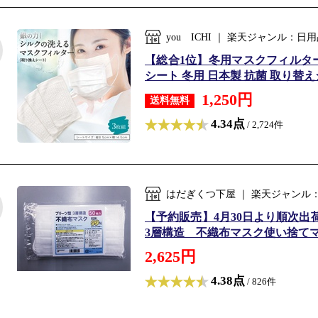
you ICHI ｜ 楽天ジャンル：
【総合1位】冬用マスクフィルター 
シート 冬用 日本製 抗菌 取り替えシ
1,250円
送料無料
4.34点
/ 2,724件
はだぎくつ下屋 ｜ 楽天ジャンル
【予約販売】4月30日より順次
3層構造 不織布マスク使い捨てマスク
2,625円
4.38点
/ 826件