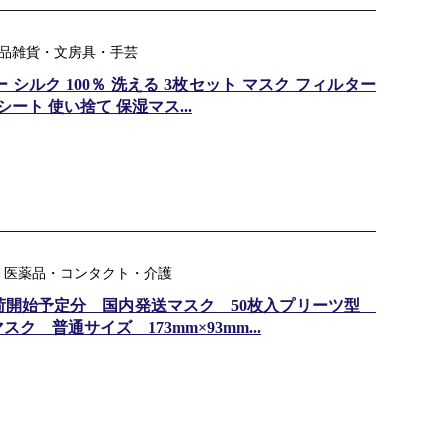
日用品雑貨・文房具・手芸
シルク 100％ 洗える 3枚セット マスク フィルター
ート 使い捨て 保湿マス...
：医薬品・コンタクト・介護
出荷開始予定分 国内発送マスク 50枚入プリーツ型
 普通サイズ 173mm×93mm...