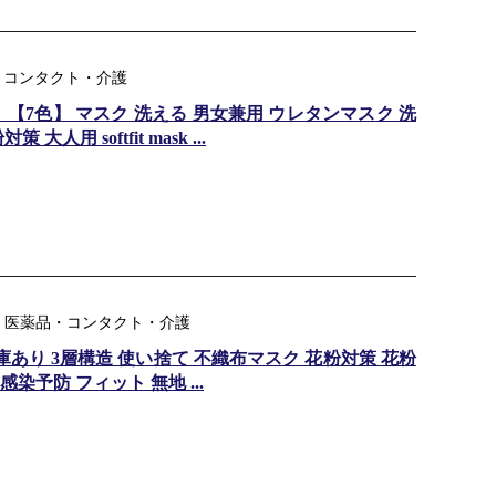
品・コンタクト・介護
【7色】 マスク 洗える 男女兼用 ウレタンマスク 洗
用 softfit mask ...
：医薬品・コンタクト・介護
庫あり 3層構造 使い捨て 不織布マスク 花粉対策 花粉
感染予防 フィット 無地 ...