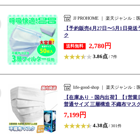
JJ PROHOME ｜ 楽天ジャン
【予約販売4月27日〜5月1日発送
ク
2,780円
送料無料
3.86点
/ 7件
life-good-shop ｜ 楽天ジ
【在庫あり・国内出荷】【1営業日
普通サイズ 三層構造 不織布マスク 
7,199円
4.38点
/ 301件