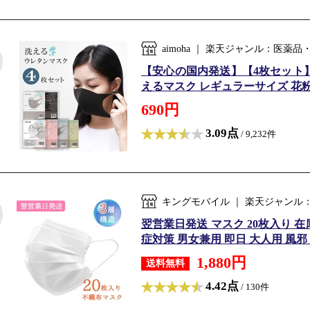
aimoha ｜ 楽天ジャンル：医薬
【安心の国内発送】【4枚セット】
えるマスク レギュラーサイズ 花粉対策 大人
690円
3.09点
/ 9,232件
キングモバイル ｜ 楽天ジャンル
翌営業日発送 マスク 20枚入り 在
症対策 男女兼用 即日 大人用 風邪 
1,880円
送料無料
4.42点
/ 130件