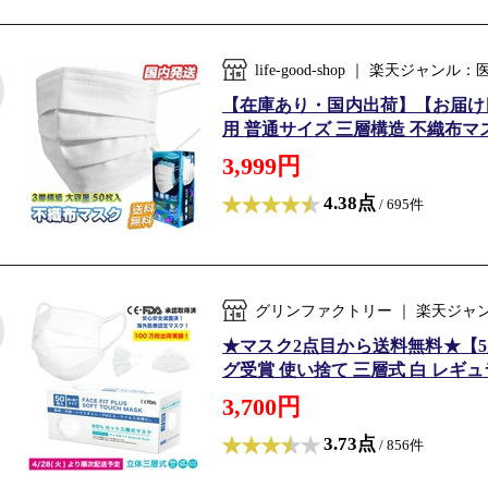
life-good-shop ｜ 楽天ジ
【在庫あり・国内出荷】【お届け目安
用 普通サイズ 三層構造 不織布マスク
3,999円
4.38点
/ 695件
グリンファクトリー ｜ 楽天ジャ
★マスク2点目から送料無料★【5
グ受賞 使い捨て 三層式 白 レギュラ
3,700円
3.73点
/ 856件