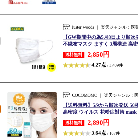
luster woods ｜ 楽天ジャン
【GW期間中の為5月8日より順次発送
不織布マスク ますく 3層構造 高密
2,850円
送料無料
4.27点
/ 3,409件
COCOMOMO ｜ 楽天ジャンル
【送料無料】5/9から順次発送 5
高密度 ウイルス 花粉症対策 mas
2,890円
送料無料
3.64点
/ 167件