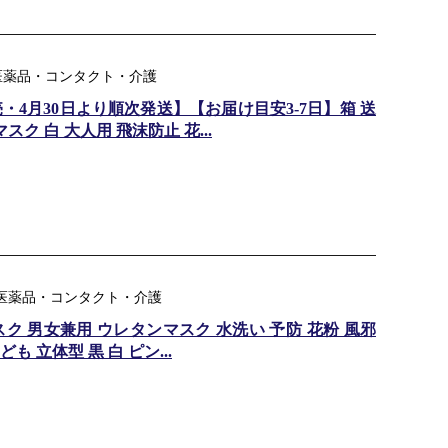
ャンル：医薬品・コンタクト・介護
・4月30日より順次発送】【お届け目安3-7日】箱 送
ク 白 大人用 飛沫防止 花...
ル：医薬品・コンタクト・介護
スク 男女兼用 ウレタンマスク 水洗い 予防 花粉 風邪
も 立体型 黒 白 ピン...