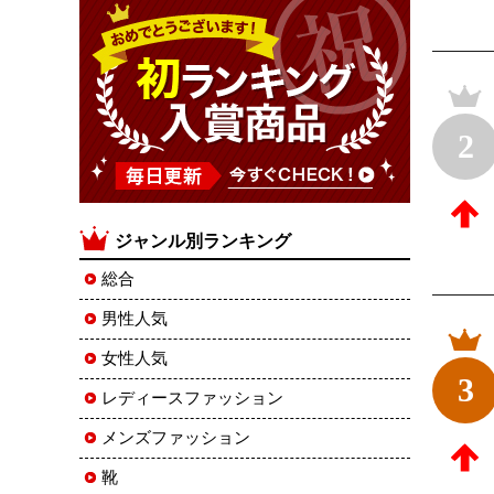
2
ジャンル別ランキング
総合
男性人気
女性人気
3
レディースファッション
メンズファッション
靴