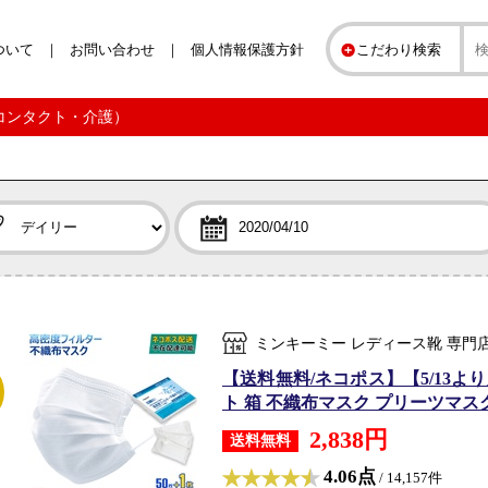
ついて
お問い合わせ
個人情報保護方針
こだわり検索
・コンタクト・介護）
ミンキーミー レディース靴 専門
【送料無料/ネコポス】【5/13より
ト 箱 不織布マスク プリーツマスク 
2,838円
送料無料
4.06点
/ 14,157件