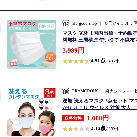
life-good-shop ｜ 楽天ジ
マスク 50枚【国内出荷・予約販売
料無料 三層構造 使い捨て 不織布マス
3,999円
4.51点
/ 405件
GRAMOROUS ｜ 楽天ジャン
送無 洗えるマスク 3点セット マ
かぜ ほこり ウイルス 対策 大人 こど
1,000円
送料無料
2.36点
/ 259件