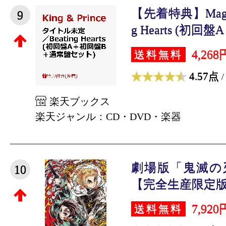
【先着特典】Magic T
9
g Hearts (初回盤A
4,268
送料無料
4.57点
/
楽天ブックス
楽天ジャンル：CD・DVD・楽器
劇場版「鬼滅の
10
【完全生産限定版】【
7,920
送料無料