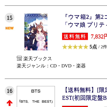
『ウマ箱2』第2
15
「ウマ娘 プリティ
7,832
送料無料
5点
/ 2
楽天ブックス
楽天ジャンル：CD・DVD・楽器
【送料無料】[限定盤
16
EST(初回限定盤B)/B