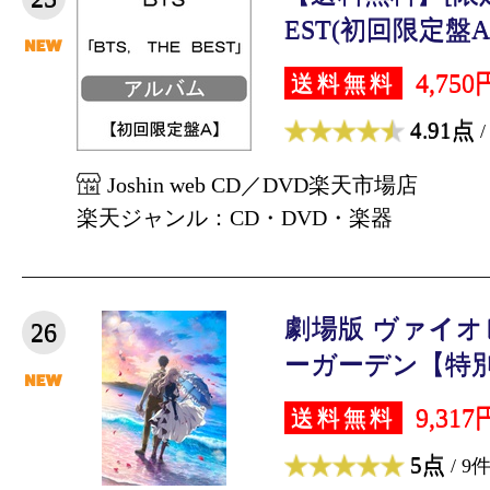
EST(初回限定盤A)/B
4,750
送料無料
4.91点
/
Joshin web CD／DVD楽天市場店
楽天ジャンル：CD・DVD・楽器
劇場版 ヴァイ
26
ーガーデン【特別版
9,317
送料無料
5点
/ 9