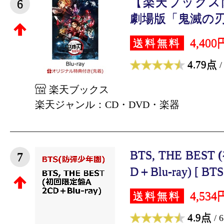
【楽天ブックス
6
劇場版「鬼滅の刃」
4,400
送料無料
4.79点
/
楽天ブックス
楽天ジャンル：CD・DVD・楽器
BTS, THE BES
7
D＋Blu-ray) [ BT
4,534
送料無料
4.9点
/ 