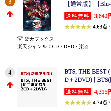
3
【通常版】【Blu-ray
3,642
送料無料
4.63点
/
楽天ブックス
楽天ジャンル：CD・DVD・楽器
BTS, THE BES
4
D＋2DVD) [ BTS
4,315
送料無料
4.74点
/