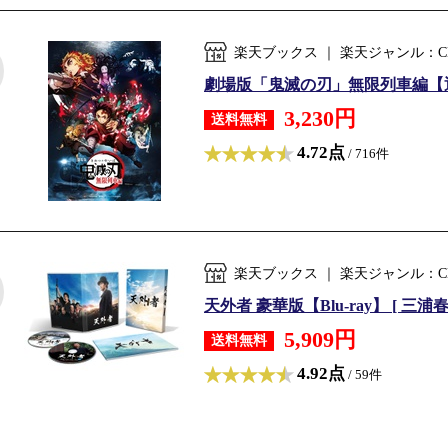
楽天ブックス ｜ 楽天ジャンル：C
劇場版「鬼滅の刃」無限列車編【通常
3,230円
送料無料
4.72点
/ 716件
楽天ブックス ｜ 楽天ジャンル：C
天外者 豪華版【Blu-ray】 [ 三浦春
5,909円
送料無料
4.92点
/ 59件