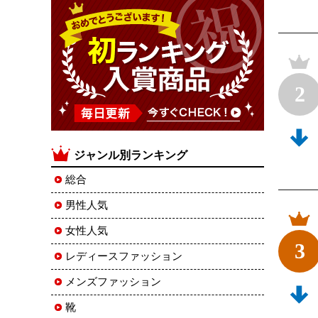
2
ジャンル別ランキング
総合
男性人気
女性人気
3
レディースファッション
メンズファッション
靴