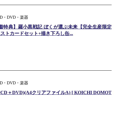
D・DVD・楽器
着特典】羅小黒戦記 ぼくが選ぶ未来【完全生産限定
ストカードセット+描き下ろし缶...
D・DVD・楽器
D＋DVD)(A4クリアファイルA) [ KOICHI DOMOT