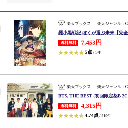
楽天ブックス ｜ 楽天ジャンル：C
羅小黒戦記 ぼくが選ぶ未来【完全生産限
7,453円
送料無料
5点
/ 1件
楽天ブックス ｜ 楽天ジャンル：C
BTS, THE BEST (初回限定盤B 2C
4,315円
送料無料
4.74点
/ 219件