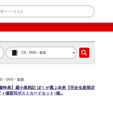
D・DVD・楽器
着特典】羅小黒戦記 ぼくが選ぶ未来【完全生産限定
ンド＋場面写ポストカードセット+描...