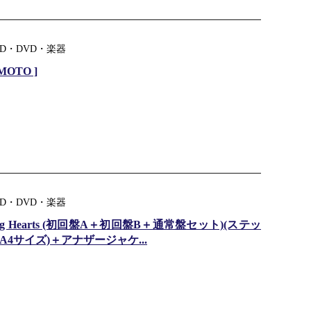
D・DVD・楽器
MOTO ]
D・DVD・楽器
ating Hearts (初回盤A＋初回盤B＋通常盤セット)(ステッ
A4サイズ)＋アナザージャケ...