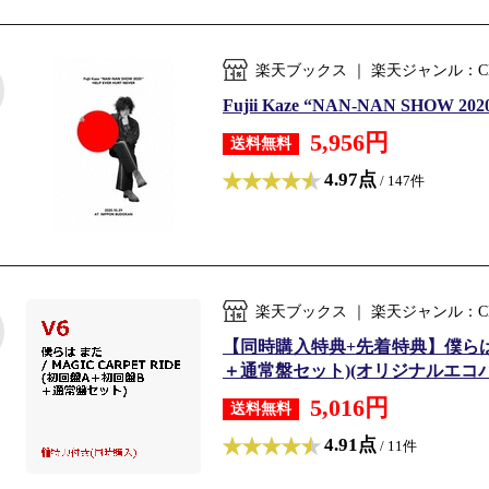
楽天ブックス ｜ 楽天ジャンル：C
Fujii Kaze “NAN-NAN SHOW 2
5,956円
送料無料
4.97点
/ 147件
楽天ブックス ｜ 楽天ジャンル：C
【同時購入特典+先着特典】僕らは まだ
＋通常盤セット)(オリジナルエコバック
5,016円
送料無料
4.91点
/ 11件