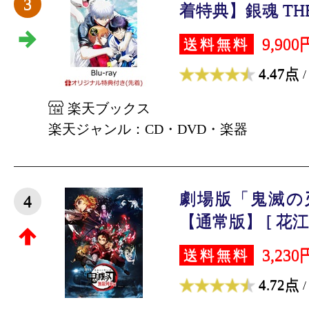
3
着特典】銀魂 THE F
9,900
送料無料
4.47点
/
楽天ブックス
楽天ジャンル：CD・DVD・楽器
劇場版「鬼滅の
4
【通常版】 [ 花江
3,230
送料無料
4.72点
/