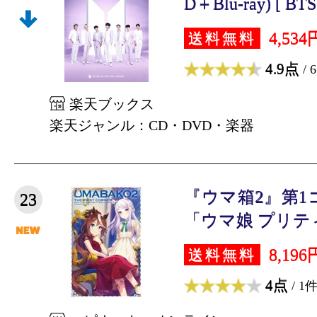
D＋Blu-ray) [ BT
4,534
送料無料
4.9点
/ 
楽天ブックス
楽天ジャンル：CD・DVD・楽器
『ウマ箱2』第1
23
「ウマ娘 プリティ
8,196
送料無料
4点
/ 1