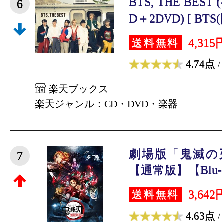
BTS, THE BES
6
D＋2DVD) [ BTS
4,315
送料無料
4.74点
/
楽天ブックス
楽天ジャンル：CD・DVD・楽器
劇場版「鬼滅の
7
【通常版】【Blu-ray
3,642
送料無料
4.63点
/