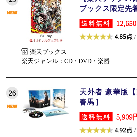
ブックス限定先着特
12,65
送料無料
4.85点
/
楽天ブックス
楽天ジャンル：CD・DVD・楽器
天外者 豪華版【Bl
26
春馬 ]
5,909
送料無料
4.92点
/