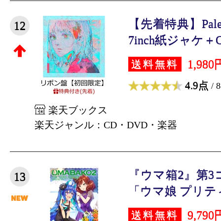
【先着特典】Pale
12
7inch紙ジャケ＋C
1,980
送料無料
4.9点
/ 
楽天ブックス
楽天ジャンル：CD・DVD・楽器
『ウマ箱2』第3
13
「ウマ娘 プリティ
9,790
送料無料