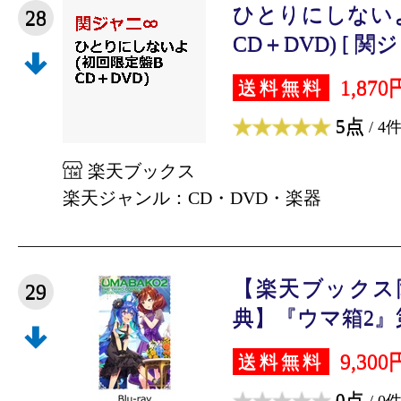
ひとりにしないよ
28
CD＋DVD) [ 関ジ
1,870
送料無料
5点
/ 4
楽天ブックス
楽天ジャンル：CD・DVD・楽器
【楽天ブックス
29
典】『ウマ箱2』第
9,300
送料無料
0点
/ 0