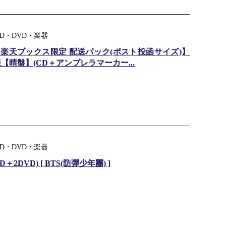
D・DVD・楽器
楽天ブックス限定 配送パック(ポスト投函サイズ)】
様【晴盤】(CD＋アンブレラマーカー...
D・DVD・楽器
D＋2DVD) [ BTS(防彈少年團) ]