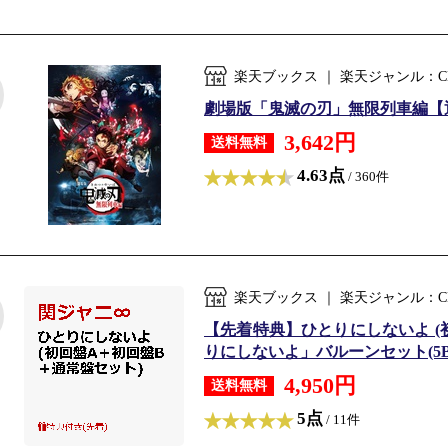
楽天ブックス ｜ 楽天ジャンル：C
劇場版「鬼滅の刃」無限列車編【通常版】
3,642円
送料無料
4.63点
/ 360件
楽天ブックス ｜ 楽天ジャンル：C
【先着特典】ひとりにしないよ (
りにしないよ」バルーンセット(5BOY
4,950円
送料無料
5点
/ 11件