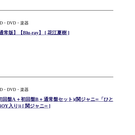
D・DVD・楽器
【Blu-ray】 [ 花江夏樹 ]
D・DVD・楽器
初回盤A＋初回盤B＋通常盤セット)(関ジャニ∞「ひと
入り)) [ 関ジャニ∞ ]