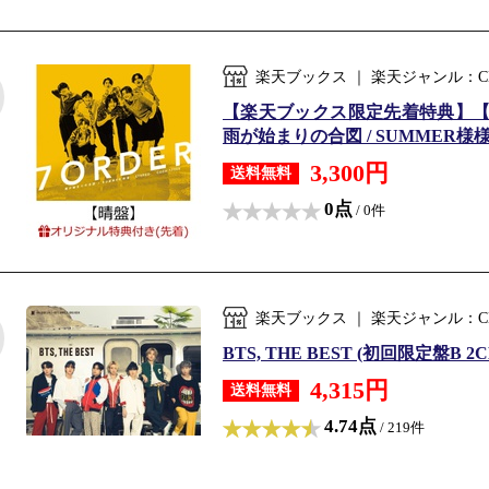
楽天ブックス ｜ 楽天ジャンル：C
【楽天ブックス限定先着特典】【
雨が始まりの合図 / SUMMER様
3,300円
送料無料
0点
/ 0件
楽天ブックス ｜ 楽天ジャンル：C
BTS, THE BEST (初回限定盤B 2C
4,315円
送料無料
4.74点
/ 219件