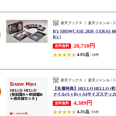
楽天ブックス ｜ 楽天ジャンル：C
B’z SHOWCASE 2020 -5 ERA
B'z ]
28,710円
送料無料
4.93点
/ 28件
楽天ブックス ｜ 楽天ジャンル：C
【先着特典】HELLO HELLO 
ァイル(A＋B)＋A4サイズステッカーシー
4,389円
送料無料
4.35点
/ 95件