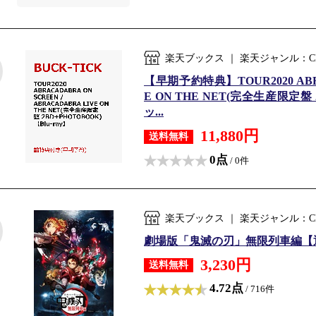
楽天ブックス ｜ 楽天ジャンル：C
【早期予約特典】TOUR2020 ABRAC
E ON THE NET(完全生産限定盤 
ッ...
11,880円
送料無料
0点
/ 0件
楽天ブックス ｜ 楽天ジャンル：C
劇場版「鬼滅の刃」無限列車編【通常
3,230円
送料無料
4.72点
/ 716件