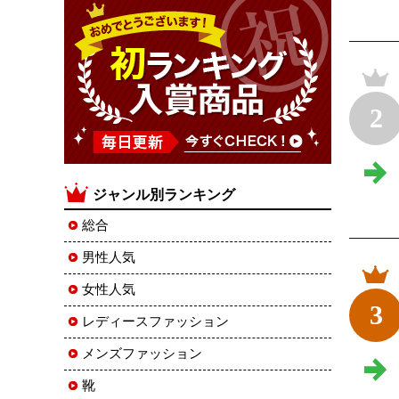
2
ジャンル別ランキング
総合
男性人気
女性人気
3
レディースファッション
メンズファッション
靴