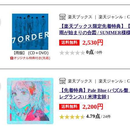
楽天ブックス ｜ 楽天ジャンル：C
【楽天ブックス限定先着特典】【
雨が始まりの合図 / SUMMER様様
2,530円
送料無料
0点
/ 0件
楽天ブックス ｜ 楽天ジャンル：C
【先着特典】Pale Blue (パズル
レグランス) [ 米津玄師 ]
2,200円
送料無料
4.79点
/ 24件