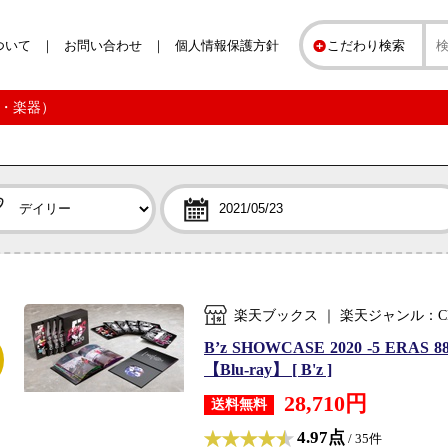
ついて
お問い合わせ
個人情報保護方針
こだわり検索
D・楽器）
楽天ブックス ｜ 楽天ジャンル：C
B’z SHOWCASE 2020 -5 ERA
【Blu-ray】 [ B'z ]
28,710円
送料無料
4.97点
/ 35件