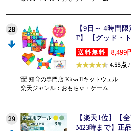
【9日～ 4時間限
28
F】 【グッド・トイ
8,499
送料無料
4.55点
/
知育の専門店 Kitwellキットウェル
楽天ジャンル：おもちゃ・ゲーム
【楽天1位】【全商
29
M23時まで】正品販