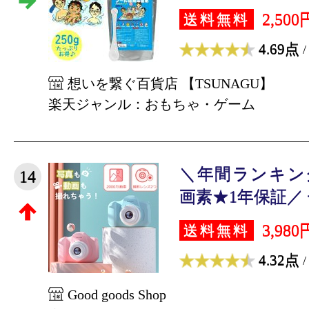
2,500
送料無料
4.69点
/
想いを繋ぐ百貨店 【TSUNAGU】
楽天ジャンル：おもちゃ・ゲーム
＼年間ランキング
14
画素★1年保証／ 子
3,980
送料無料
4.32点
/
Good goods Shop