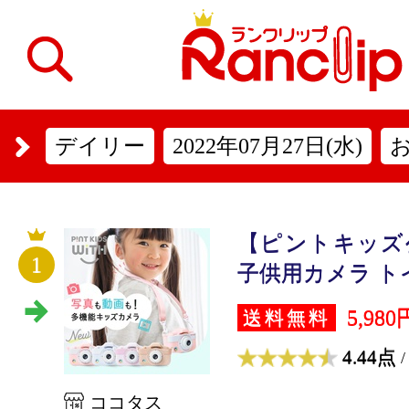
デイリー
2022年07月27日(水)
【ピントキッズ
1
子供用カメラ トイ
5,980
送料無料
4.44点
/
ココタス