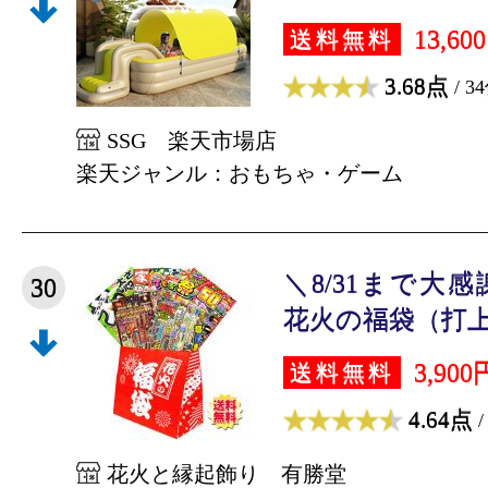
13,60
送料無料
3.68点
/ 3
SSG 楽天市場店
楽天ジャンル：おもちゃ・ゲーム
＼8/31まで大
30
花火の福袋（打上の
3,900
送料無料
4.64点
/
花火と縁起飾り 有勝堂