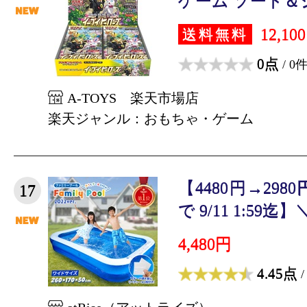
ゲーム ソード＆シ
12,10
送料無料
0点
/ 0
A-TOYS 楽天市場店
楽天ジャンル：おもちゃ・ゲーム
【4480円→29
17
で 9/11 1:59迄】＼
4,480円
4.45点
/