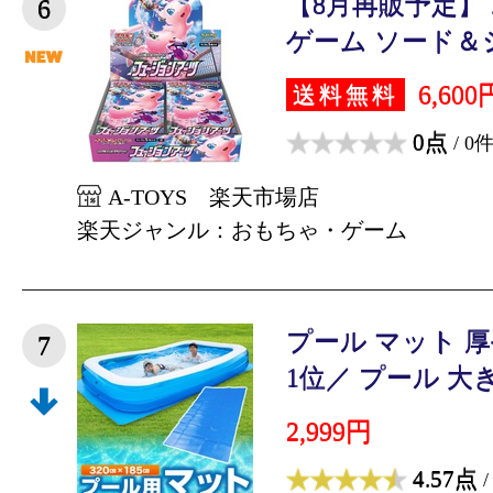
【8月再販予定】
6
ゲーム ソード＆シ
6,600
送料無料
0点
/ 0
A-TOYS 楽天市場店
楽天ジャンル：おもちゃ・ゲーム
プール マット 厚手
7
1位／ プール 大きい
2,999円
4.57点
/