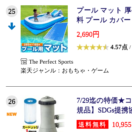
プール マット 厚手
25
料 プール カバー 
2,690円
4.57点
/
The Perfect Sports
楽天ジャンル：おもちゃ・ゲーム
7/29迄の特価
26
規品】SDGs提携協
10,95
送料無料