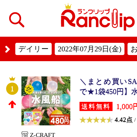
デイリー
2022年07月29日(金)
＼まとめ買いSA
1
で★1袋450円】水
1,000
送料無料
4.42点
/
Z-CRAFT