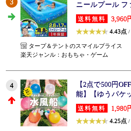
3
ニールプール ファ
3,960
送料無料
4.43点
/
タープ＆テントのスマイルプライス
楽天ジャンル：おもちゃ・ゲーム
【2点で500円O
4
能】【ゆうパケット
1,980
送料無料
4.25点
/