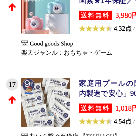
画素★1年保証／ 子
3,980
送料無料
4.32点
/
Good goods Shop
楽天ジャンル：おもちゃ・ゲーム
家庭用プールの
17
内製造で安心」90g（
1,018
送料無料
4.54点
/