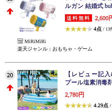
ルガン 結婚式 bubbl
2,600
送料無料
4点
/ 13
MiRiMiRi
楽天ジャンル：おもちゃ・ゲーム
【レビュー記入
20
プール塩素消毒剤を
2,780円
4.29点
/