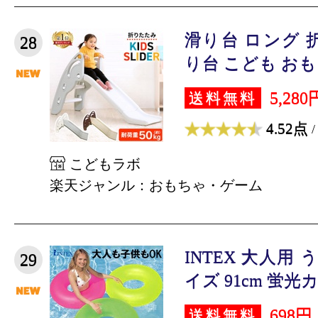
滑り台 ロング 
28
り台 こども おもち
5,280
送料無料
4.52点
/
こどもラボ
楽天ジャンル：おもちゃ・ゲーム
INTEX 大人用
29
イズ 91cm 蛍光カ
698円
送料無料