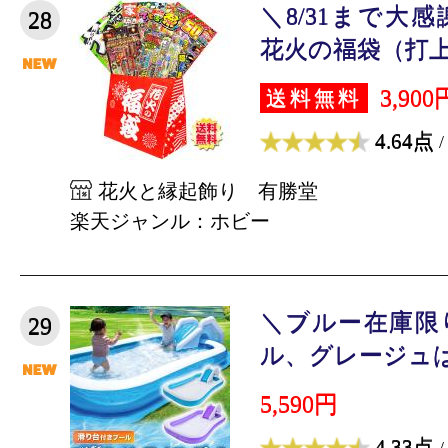
＼8/31まで大
28
花火の福袋（打上の
3,900
送料無料
4.64点
/
花火と縁起飾り 有勝堂
楽天ジャンル：ホビー
＼ブルー在庫限
29
ル、グレージュは完
5,590円
4.33点
/