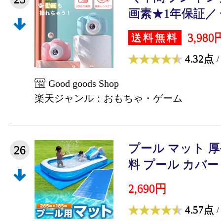
画素★1年保証／ 子
3,980
送料無料
4.32点
/
Good goods Shop
楽天ジャンル：おもちゃ・ゲーム
プール マット 厚手
26
料 プール カバー 
2,690円
4.57点
/