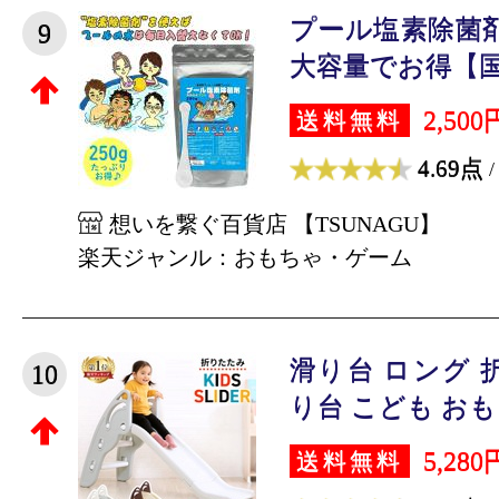
プール塩素除菌剤 
9
大容量でお得【国内
2,500
送料無料
4.69点
/
想いを繋ぐ百貨店 【TSUNAGU】
楽天ジャンル：おもちゃ・ゲーム
滑り台 ロング 
10
り台 こども おもち
5,280
送料無料