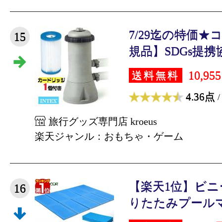
7/29迄の特価
15
規品】SDGs提携協
10,95
送料無料
4.36点
/
旅行グッズ専門店 kroeus
楽天ジャンル：おもちゃ・ゲーム
【楽天1位】ビニ
16
りたたみプールマッ