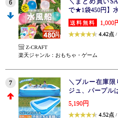
＼まとめ買いSA
6
で★1袋450円】水
1,000
送料無料
4.42点
/
Z-CRAFT
楽天ジャンル：おもちゃ・ゲーム
＼ブルー在庫限
7
ジュ、パープルは完
5,190円
4.52点
/