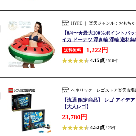
HYPE ｜ 楽天ジャンル：おもち
【8/4〜★最大100%ポイント
イカ ドーナツ 浮き輪 浮輪 送料無料 
1,222円
送料無料
4.15点
/ 510件
ベネリック レゴストア楽天市場店
【流通 限定商品】 レゴ アイデア 
【大人レゴ】
23,780円
4.52点
/ 23件