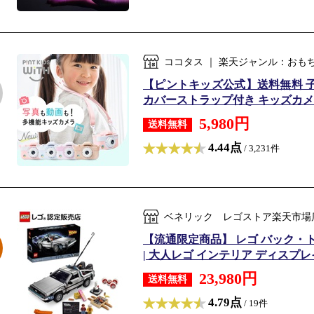
ココタス ｜ 楽天ジャンル：おも
【ピントキッズ公式】送料無料 子
カバーストラップ付き キッズカメラ 
5,980円
送料無料
4.44点
/ 3,231件
ベネリック レゴストア楽天市場店
【流通限定商品】 レゴ バック・トゥ
| 大人レゴ インテリア ディスプレイ
23,980円
送料無料
4.79点
/ 19件