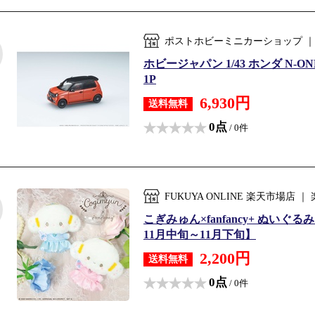
ポストホビーミニカーショップ ｜
ホビージャパン 1/43 ホンダ N-O
1P
6,930円
送料無料
0点
/ 0件
FUKUYA ONLINE 楽天市場
こぎみゅん×fanfancy+ ぬ
11月中旬～11月下旬】
2,200円
送料無料
0点
/ 0件