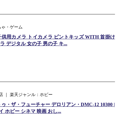
ちゃ・ゲーム
供用カメラ トイカメラ ピントキッズ WITH 首掛け
デジタル 女の子 男の子 キ...
 ｜ 楽天ジャンル：ホビー
・ザ・フューチャー デロリアン・DMC-12 10300 |
 ホビー シネマ 映画 おし...