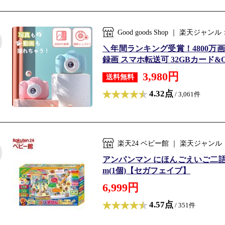
Good goods Shop ｜ 楽天ジ
＼年間ランキング受賞！4800万画素
録画 スマホ転送可 32GBカード&O
3,980円
送料無料
4.32点
/ 3,061件
楽天24 ベビー館 ｜ 楽天ジャン
アンパンマン にほんごえいご二語
m(1個)【セガフェイブ】
6,999円
4.57点
/ 351件