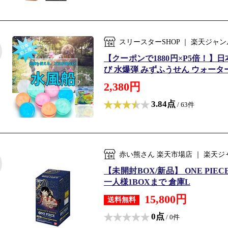
スリースターSHOP ｜ 楽天ジャ
【クーポンで1880円×P5倍！】
び 水爆弾 みずふうせん ウォーター
2,380円
3.84点
/ 63件
赤い熊さん 楽天市場店 ｜ 楽天
【未開封BOX/新品】 ONE PIECE
一人様1BOXまで 倉庫L
15,800円
送料無料
0点
/ 0件