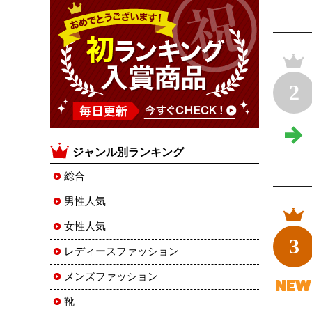
2
ジャンル別ランキング
総合
男性人気
女性人気
3
レディースファッション
メンズファッション
靴