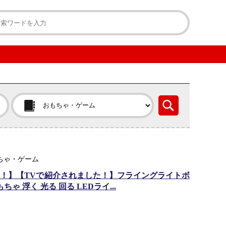
もちゃ・ゲーム
バック！】【TVで紹介されました！】フライングライトボ
ゃ 浮く 光る 回る LEDライ...