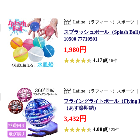
Lafitte （ラフィート）スポー
スプラッシュボール（Splash Ba
10500 77710501
1,980円
4.17点
/ 6件
Lafitte （ラフィート）スポー
フライングライトボール（Flying 
（あす楽即納）
3,432円
4.08点
/ 25件