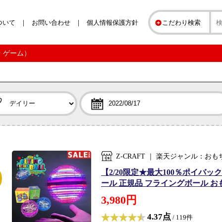
ついて
お問い合わせ
個人情報保護方針
こだわり検索
ゃ・ゲーム）
Z-CRAFT ｜ 楽天ジャンル：お
【2/20限定★最大100％ポイ
ール 正規品 フライングボール おもち
3,980円
4.37点
/ 119件