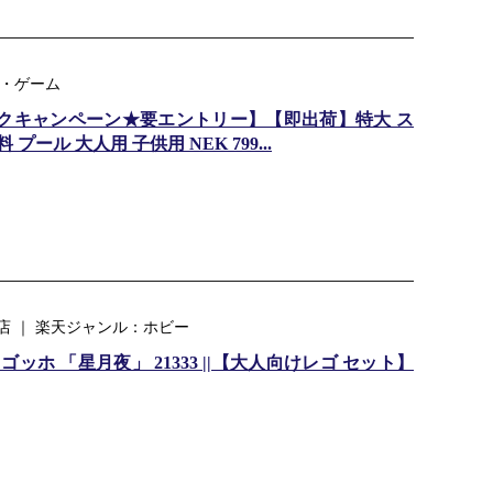
ゃ・ゲーム
バックキャンペーン★要エントリー】【即出荷】特大 ス
プール 大人用 子供用 NEK 799...
 ｜ 楽天ジャンル：ホビー
ゴッホ 「星月夜」 21333 ||【大人向けレゴ セット】