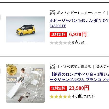
ポストホビーミニカーショップ ｜
ホビージャパン 1/43 ホンダ N-
J432001Y
6,930円
送料無料
0点
/ 0件
ネビオ公式楽天市場店 ｜ 楽天ジ
【納得のロングすべり台＋3段ジ
ークジャングルジム ブランコ ノナカワ
23,980円
送料無料
4.6点
/ 7,371件