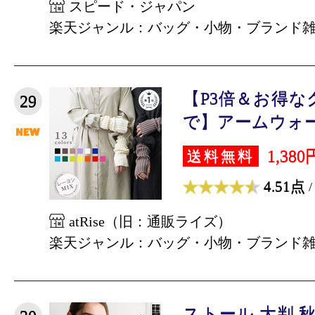
スピード・ジャパン
楽天ジャンル：バッグ・小物・ブランド
【P3倍＆お得なク
29
で】アームウォーマ
1,380
送料無料
4.51点
/
atRise（旧：通販ライズ）
楽天ジャンル：バッグ・小物・ブランド
ストール 大判 秋