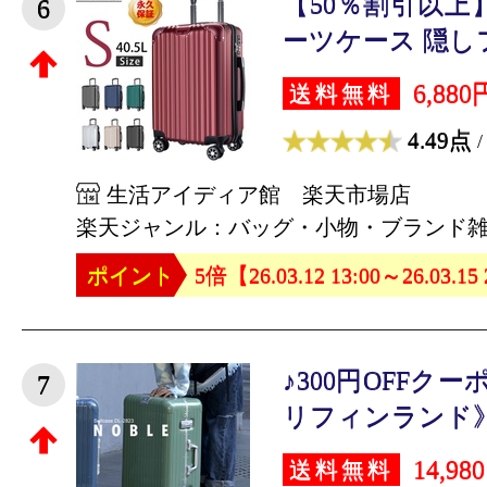
【50％割引以上
6
ーツケース 隠しフッ
6,880
送料無料
4.49点
/
生活アイディア館 楽天市場店
楽天ジャンル：バッグ・小物・ブランド
ポイント
5倍【26.03.12 13:00～26.03.15
♪300円OFFク
7
リフィンランド》 
14,98
送料無料