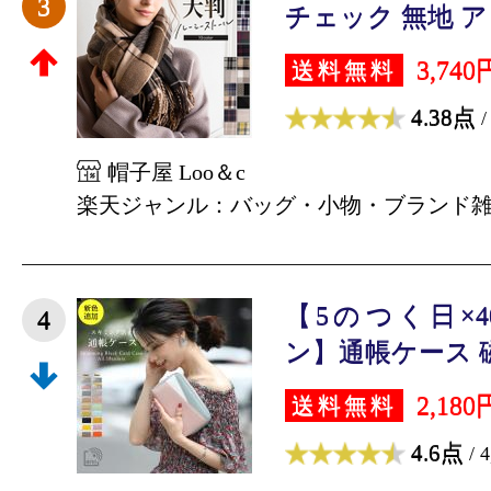
3
チェック 無地 アレ
3,740
送料無料
4.38点
/
帽子屋 Loo＆c
楽天ジャンル：バッグ・小物・ブランド
【5のつく日×4
4
ン】通帳ケース 磁気
2,180
送料無料
4.6点
/ 