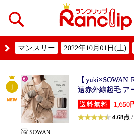
マンスリー
2022年10月01日(土)
【yuki×SOWA
1
遠赤外線起毛 アー
1,650
送料無料
4.68点
/
SOWAN