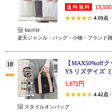
13,50
送料無料
4.09点
/
MOTIF.
楽天ジャンル：バッグ・小物・ブランド
【MAX50%off
18
YS リズデイズ ミ
1,672円
4.42点
/
スタイルオンバッグ