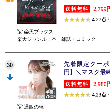
2,799
送料無料
4.27点
/
楽天ブックス
楽天ジャンル：本・雑誌・コミック
先着限定クーポ
30
円】＼マスク最終章
2,980
送料無料
4.23点
/
通販の暁