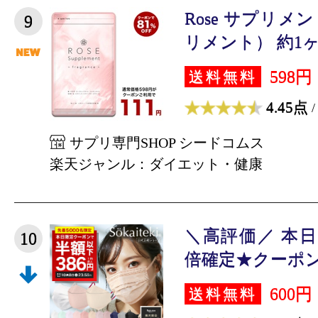
Rose サプリ
9
リメント） 約1ヶ
598円
送料無料
4.45点
/
サプリ専門SHOP シードコムス
楽天ジャンル：ダイエット・健康
＼高評価／ 本日限
10
倍確定★クーポンで
600円
送料無料