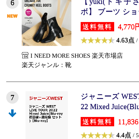
【yuki(ドキ子
6
ボ】 ブーツ ショ
4,770
送料無料
4.63点
/
I NEED MORE SHOES 楽天市場店
楽天ジャンル：靴
ジャニーズ WEST L
7
22 Mixed Juice(Bl
11,83
送料無料
4.4点
/ 