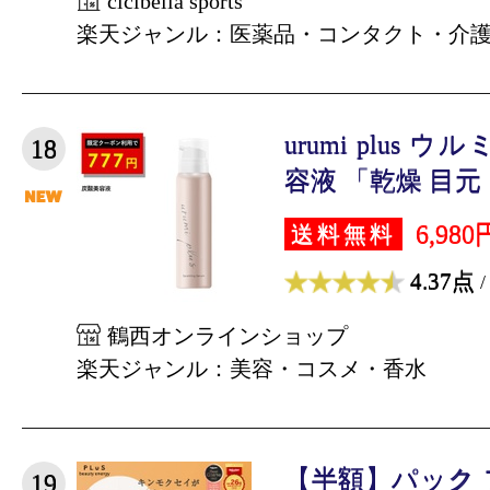
cicibella sports
楽天ジャンル：医薬品・コンタクト・介
urumi plus
18
容液 「乾燥 目元 口
6,980
送料無料
4.37点
/
鶴西オンラインショップ
楽天ジャンル：美容・コスメ・香水
【半額】パック
19