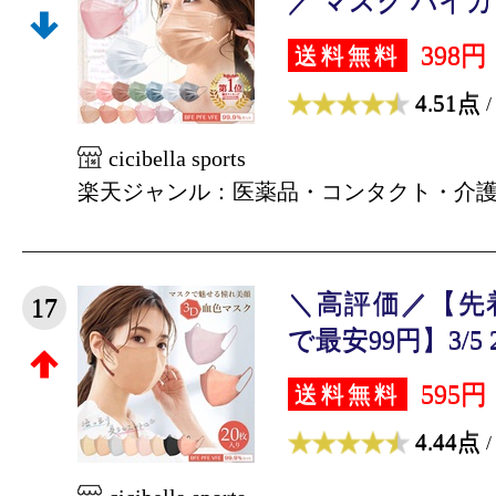
／ マスク バイカラ
398円
送料無料
4.51点
/
cicibella sports
楽天ジャンル：医薬品・コンタクト・介
＼高評価／【先
17
で最安99円】3/5 23
595円
送料無料
4.44点
/