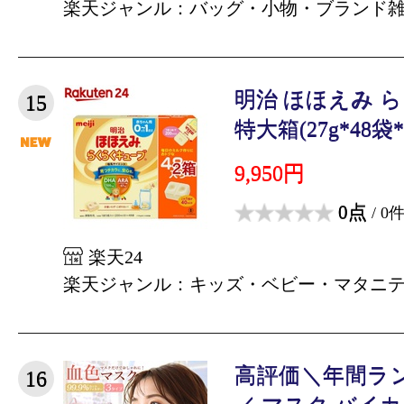
楽天ジャンル：バッグ・小物・ブランド
明治 ほほえみ 
15
特大箱(27g*48袋*
9,950円
0点
/ 0
楽天24
楽天ジャンル：キッズ・ベビー・マタニ
高評価＼年間ラ
16