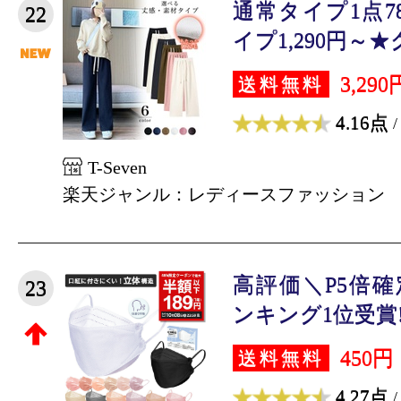
通常タイプ1点7
22
イプ1,290円～★ク
3,290
送料無料
4.16点
/
T-Seven
楽天ジャンル：レディースファッション
高評価＼P5倍確
23
ンキング1位受賞!
450円
送料無料
4.27点
/