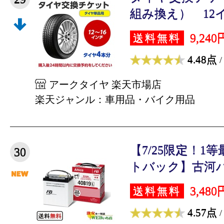
組み換え） 12イン
9,240
送料無料
4.48点
/
アークタイヤ 楽天市場店
楽天ジャンル：車用品・バイク用品
【7/25限定！1
30
トバック】古河バッ
3,480
送料無料
4.57点
/