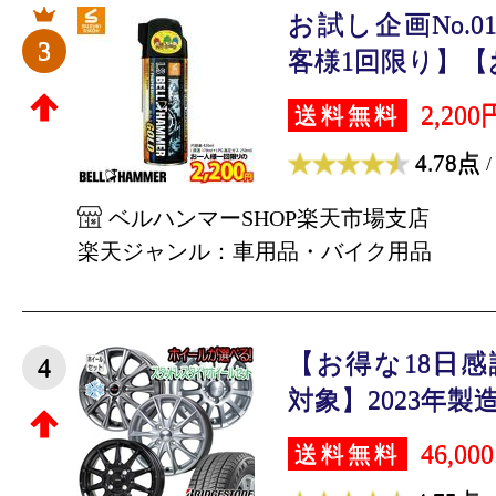
お試し企画No.
3
客様1回限り】【お
2,200
送料無料
4.78点
/
ベルハンマーSHOP楽天市場支店
楽天ジャンル：車用品・バイク用品
【お得な18日
4
対象】2023年製造 B
46,00
送料無料