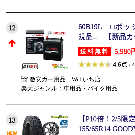
60B19L □
12
規品□ 【新品カー
5,980
送料無料
4.6点
/ 
激安カー用品 Webいち店
楽天ジャンル：車用品・バイク用品
【P10倍！2/5
13
155/65R14 GOODY