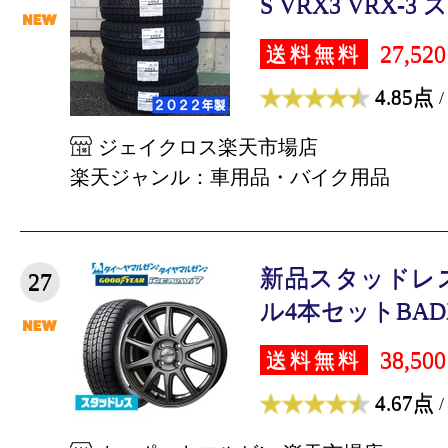
S VRX3 VRX-3 
27,52
送料無料
4.85点
/
ジェイクロス楽天市場店
楽天ジャンル：車用品・バイク用品
新品スタッドレ
27
ル4本セットBADX
38,50
送料無料
4.67点
/