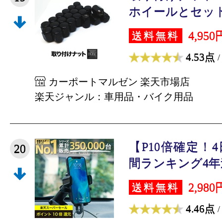
ホイールとセット購
4,950
送料無料
4.53点
/
カーポートマルゼン 楽天市場店
楽天ジャンル：車用品・バイク用品
【P10倍確定！
20
間ランキング4年連
2,980
送料無料
4.46点
/