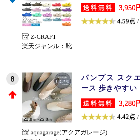
3,950
送料無料
4.59点
/
Z-CRAFT
楽天ジャンル：靴
パンプス スク
8
ース 歩きやすい 
3,280
送料無料
4.42点
/
aquagarage(アクアガレージ)