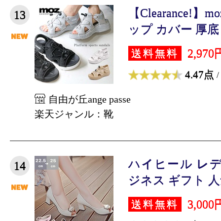
【Clearance!】
13
ップ カバー 厚底 
2,970
送料無料
4.47点
/
自由が丘ange passe
楽天ジャンル：靴
ハイヒール レデ
14
ジネス ギフト 人気
3,000
送料無料