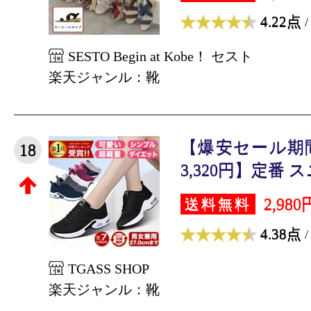
4.22点
/
SESTO Begin at Kobe！ セスト
楽天ジャンル：靴
【爆安セール期間
18
3,320円】定番 ス
2,980
送料無料
4.38点
/
TGASS SHOP
楽天ジャンル：靴