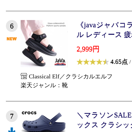
《javaジャバコ
6
ル レディース 疲れ
2,999円
4.65点
/
Classical Elf／クラシカルエルフ
楽天ジャンル：靴
＼マラソンSAL
7
ックス クラシック C