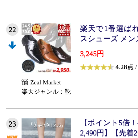
楽天で1番選ば
22
スシューズ メンズ
3,245円
4.28点
/
Zeal Market
楽天ジャンル：靴
【ポイント5倍
23
2,490円】【先着20