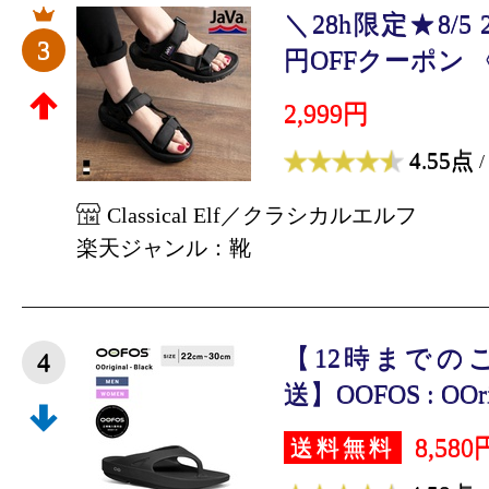
＼28h限定★8/5 2
3
円OFFクーポン 《ja
2,999円
4.55点
/
Classical Elf／クラシカルエルフ
楽天ジャンル：靴
【12時までの
4
送】OOFOS : OOrigi
8,580
送料無料