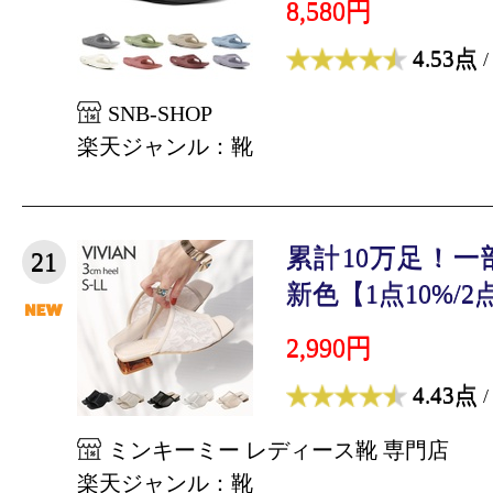
8,580円
4.53点
/
SNB-SHOP
楽天ジャンル：靴
累計10万足！一
21
新色【1点10%/2点1
2,990円
4.43点
/
ミンキーミー レディース靴 専門店
楽天ジャンル：靴