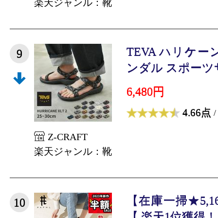
楽天ジャンル：靴
TEVA ハリケーン
9
ンダル スポーツサ
6,480円
4.66点
/
Z-CRAFT
楽天ジャンル：靴
【在庫一掃★5,16
10
【 楽天1位獲得！】P