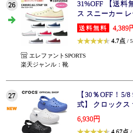
31%OFF 【送
26
ス スニーカー レ
4,389
送料無料
4.7点
/ 
エレファントSPORTS
楽天ジャンル：靴
【30％OFF！5/
27
式】 クロックス サ
6,930円
4.67点
/