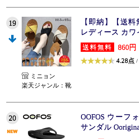
【即納】【送料
19
レディース カワイ
860円
送料無料
4.28点
/
ミニョン
楽天ジャンル：靴
OOFOS ウー
20
サンダル Ooriginal 