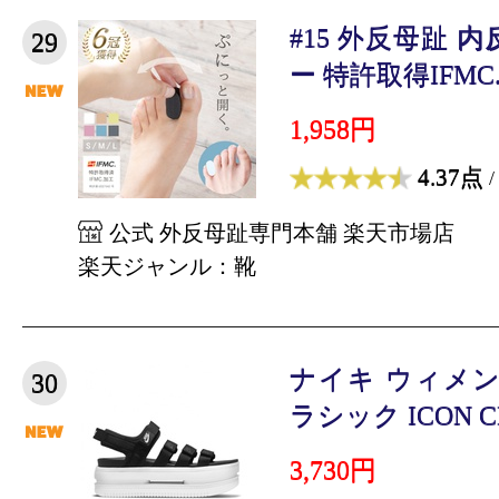
#15 外反母趾 
29
ー 特許取得IFMC.加
1,958円
4.37点
/
公式 外反母趾専門本舗 楽天市場店
楽天ジャンル：靴
ナイキ ウィメン
30
ラシック ICON CLA
3,730円