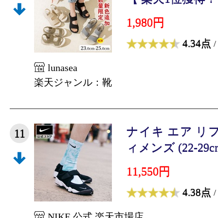
1,980円
4.34点
/
lunasea
楽天ジャンル：靴
ナイキ エア リ
11
ィメンズ (22-29cm)
11,550円
4.38点
/
NIKE 公式 楽天市場店