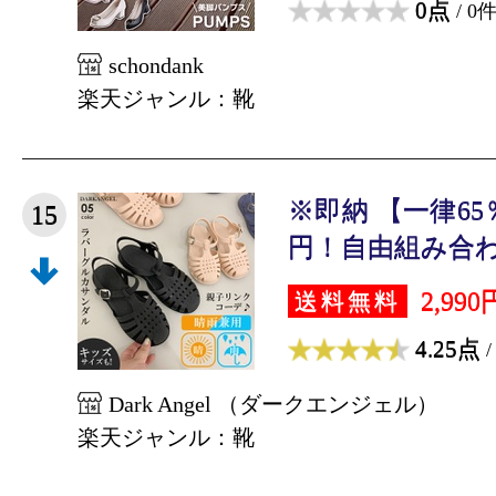
0点
/ 0
schondank
楽天ジャンル：靴
※即納 【一律65％
15
円！自由組み合わせ
2,990
送料無料
4.25点
/
Dark Angel （ダークエンジェル）
楽天ジャンル：靴