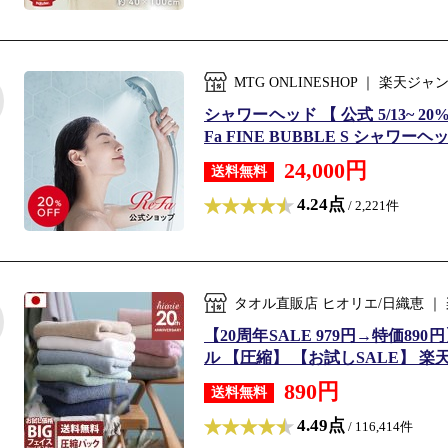
MTG ONLINESHOP ｜ 楽
シャワーヘッド 【 公式 5/13~ 2
Fa FINE BUBBLE S シャワー
24,000円
送料無料
4.24点
/ 2,221件
タオル直販店 ヒオリエ/日織恵 
【20周年SALE 979円→特価8
ル 【圧縮】 【お試しSALE】 楽天1位受
890円
送料無料
4.49点
/ 116,414件