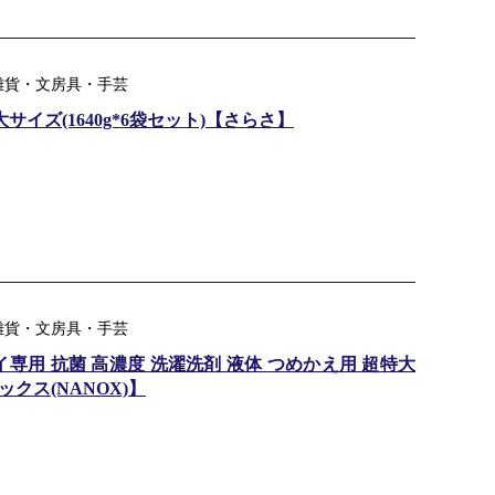
品雑貨・文房具・手芸
サイズ(1640g*6袋セット)【さらさ】
品雑貨・文房具・手芸
専用 抗菌 高濃度 洗濯洗剤 液体 つめかえ用 超特大
ックス(NANOX)】