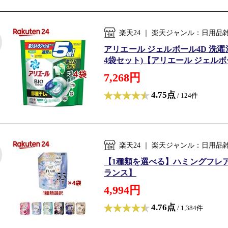
楽天24 ｜ 楽天ジャンル：日用
アリエール ジェルボール4D 洗濯
4袋セット)【アリエール ジェル
7,268円
4.75点
/ 124件
楽天24 ｜ 楽天ジャンル：日用
【1種類を選べる】ハミングフレア 
ランス】
4,994円
4.76点
/ 1,384件