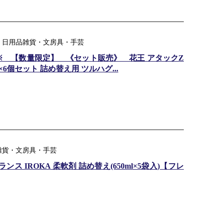
：日用品雑貨・文房具・手芸
※ 【数量限定】 《セット販売》 花王 アタックZ
)×6個セット 詰め替え用 ツルハグ...
品雑貨・文房具・手芸
ス IROKA 柔軟剤 詰め替え(650ml×5袋入)【フレ