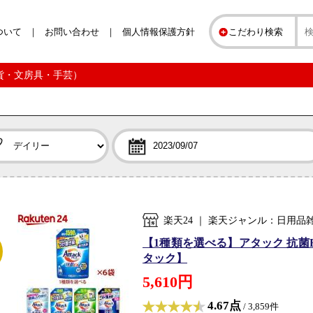
ついて
お問い合わせ
個人情報保護方針
こだわり検索
雑貨・文房具・手芸）
楽天24 ｜ 楽天ジャンル：日用
【1種類を選べる】アタック 抗菌E
タック】
5,610円
4.67点
/ 3,859件