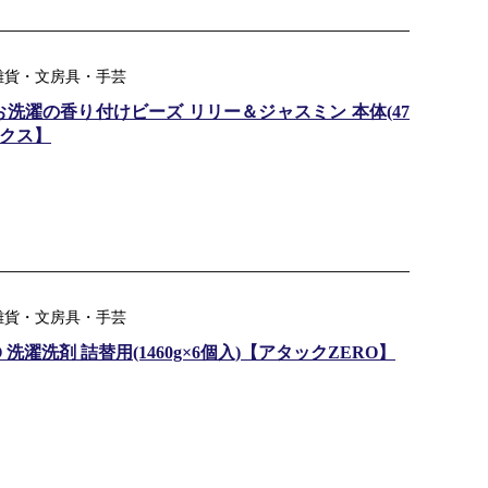
品雑貨・文房具・手芸
nt お洗濯の香り付けビーズ リリー＆ジャスミン 本体(47
ュクス】
品雑貨・文房具・手芸
洗濯洗剤 詰替用(1460g×6個入)【アタックZERO】