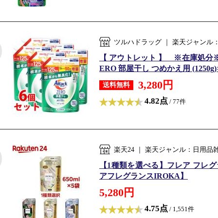
ツルハドラッグ ｜ 楽天ジャンル
【 アウトレット 】 ※在庫処分
ERO 部屋干し つめかえ用 (1250g
3,280円
送料無料
4.82点
/ 77件
楽天24 ｜ 楽天ジャンル：日用
【1種類を選べる】フレア フレグラン
アフレグランスIROKA】
5,280円
4.75点
/ 1,551件