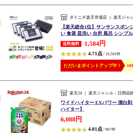
ダイニチ楽天市場店 ｜ 楽天ジ
【楽天総合1位】サンサンスポンジ 
い 食器 皿洗い 台所 風呂 シンプル
1,584円
送料無料
4.71点
/ 16,583件
ただいまポイントアップ中！
10
楽天24 ｜ 楽天ジャンル：日用
ワイドハイター EXパワー 漂白剤 
ハイター】
6,088円
4.81点
/ 967件