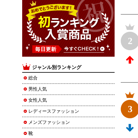
2
ジャンル別ランキング
総合
男性人気
女性人気
3
レディースファッション
メンズファッション
靴