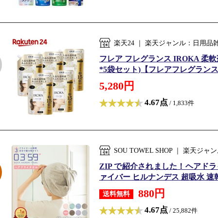
楽天24 ｜ 楽天ジャンル：日用
フレア フレグランス IROKA 柔
*5袋セット)【フレアフレグランス
5,280円
4.67点
/ 1,833件
SOU TOWEL SHOP ｜ 楽
ZIP で紹介されました！ヘアドライ
ァイバー ヒルナンデス 超吸水 速乾
880円
送料無料
4.67点
/ 25,882件