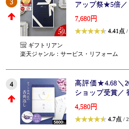
3
アップ祭★5倍／ 【1
7,680円
4.41点
/
ギフトリアン
楽天ジャンル：サービス・リフォーム
高評価★4.68＼
4
ショップ受賞／ 香典
4,580円
4.7点
/ 