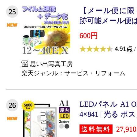
【メール便に限
25
跡可能メール便は対
600円
4.91点
/
思い出写真工房
楽天ジャンル：サービス・リフォーム
LEDパネル A1 O
26
4×841 | 光る ポ
27,91
送料無料