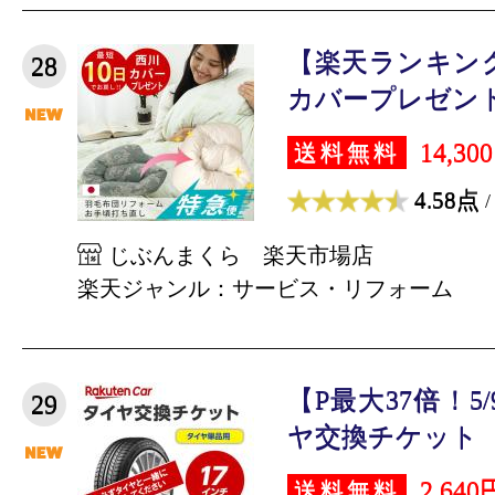
【楽天ランキン
28
カバープレゼント】
14,30
送料無料
4.58点
/
じぶんまくら 楽天市場店
楽天ジャンル：サービス・リフォーム
【P最大37倍！5/
29
ヤ交換チケット（タ
2,640
送料無料