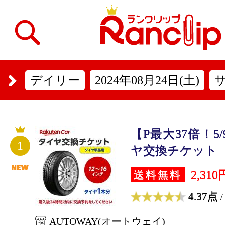
デイリー
2024年08月24日(土)
【P最大37倍！5/
1
ヤ交換チケット（タ
2,310
送料無料
4.37点
/
AUTOWAY(オートウェイ)