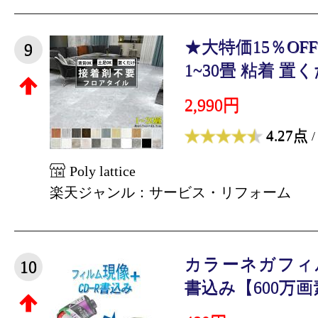
★大特価15％O
9
1~30畳 粘着 置くだ
2,990円
4.27点
/
Poly lattice
楽天ジャンル：サービス・リフォーム
カラーネガフィ
10
書込み【600万画