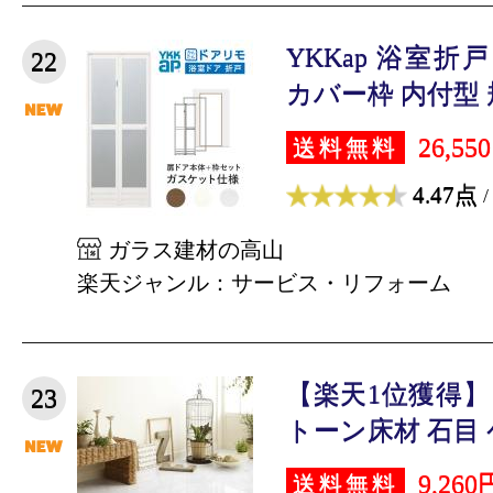
YKKap 浴室折
22
カバー枠 内付型 規
26,55
送料無料
4.47点
/
ガラス建材の高山
楽天ジャンル：サービス・リフォーム
【楽天1位獲得
23
トーン床材 石目 ケ
9,260
送料無料