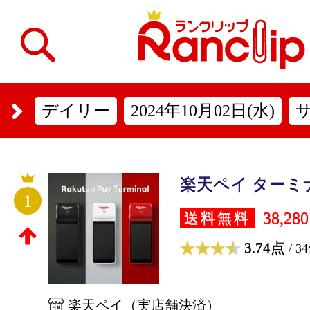
デイリー
2024年10月02日(水)
楽天ペイ ターミ
1
38,28
送料無料
3.74点
/ 3
楽天ペイ（実店舗決済）