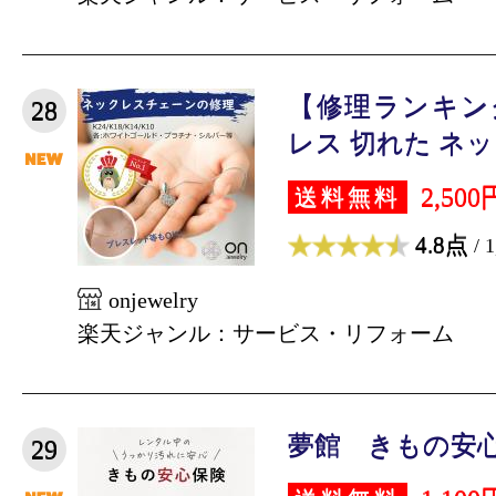
【修理ランキン
28
レス 切れた ネック
2,500
送料無料
4.8点
/ 
onjewelry
楽天ジャンル：サービス・リフォーム
夢館 きもの安心
29