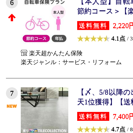
【本人型】自転
6
節約コース＞【楽天
2,220
送料無料
4.1点
/ 
楽天超かんたん保険
楽天ジャンル：サービス・リフォーム
【〆、5/8以降
7
天1位獲得】【送料
7,400
送料無料
4.7点
/ 