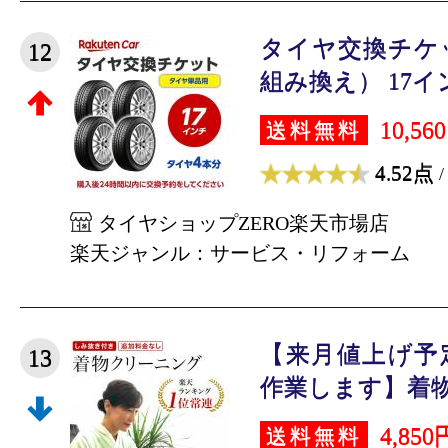
タイヤ交換チケ
12
組み換え） 17インチ
10,56
送料無料
4.52点
/
タイヤショップZERO楽天市場店
楽天ジャンル：サービス・リフォーム
【来月値上げ予
13
作業します】着物ク
4,850
送料無料