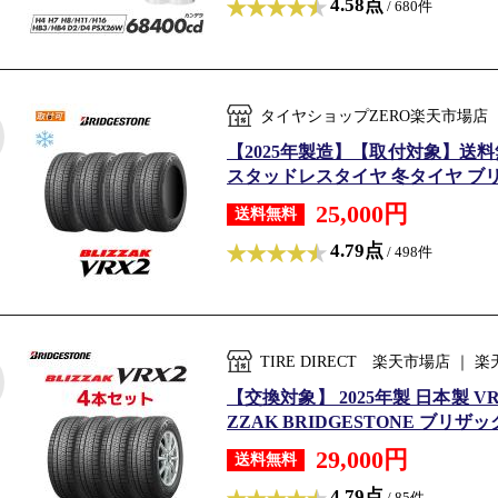
4.58点
/ 680件
タイヤショップZERO楽天市場店
【2025年製造】【取付対象】送料無料 B
スタッドレスタイヤ 冬タイヤ ブリヂ
25,000円
送料無料
4.79点
/ 498件
TIRE DIRECT 楽天市場店 
【交換対象】 2025年製 日本製 VRX2
ZZAK BRIDGESTONE ブリザック 
29,000円
送料無料
4.79点
/ 85件