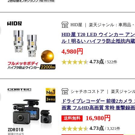
HID屋 ｜ 楽天ジャンル：車用品
HID屋 T20 LED ウインカー
ル！明るい ハイフラ防止抵抗内蔵 
4,980円
4.73点
/ 522件
シャチホコストア ｜ 楽天ジャン
ドライブレコーダー 前後2カメラ コ
画素 フルHD高画質 常時 衝撃録画 G
16,980円
送料無料
4.73点
/ 3,321件