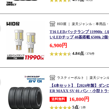
HID屋 ｜ 楽天ジャンル：車用品
T16 LEDバックランプ 11990l
いLEDチップ 40基搭載 6500k 2個
6,900円
4.84点
/ 376件
ラスティーボルト ｜ 楽天ジャン
【4本セット】【2024年製】ダンロップ
ER MAXX SV 01 バン・小型
16,800円
送料無料
5点
/ 1件