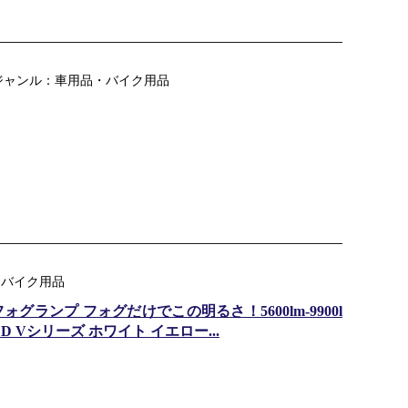
ジャンル：車用品・バイク用品
・バイク用品
え フォグランプ フォグだけでこの明るさ！5600lm-9900l
D Vシリーズ ホワイト イエロー...