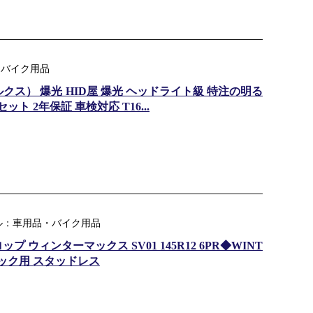
・バイク用品
x（ルクス） 爆光 HID屋 爆光 ヘッドライト級 特注の明る
セット 2年保証 車検対応 T16...
ル：車用品・バイク用品
 ウィンターマックス SV01 145R12 6PR◆WINT
トラック用 スタッドレス