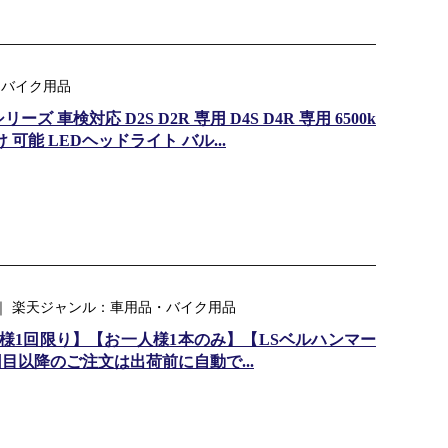
・バイク用品
リーズ 車検対応 D2S D2R 専用 D4S D4R 専用 6500k
 可能 LEDヘッドライト バル...
 ｜ 楽天ジャンル：車用品・バイク用品
お客様1回限り】【お一人様1本のみ】【LSベルハンマー
回目以降のご注文は出荷前に自動で...