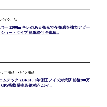
・バイク用品
 アンバー 2200lm キレのある発光で存在感を強力アピー
ショートタイプ 簡単取付 全車種...
ル：車用品・バイク用品
ムテック ZDR018 3年保証 ノイズ対策済 前後200万
PS搭載 駐車監視対応 2.0イ...