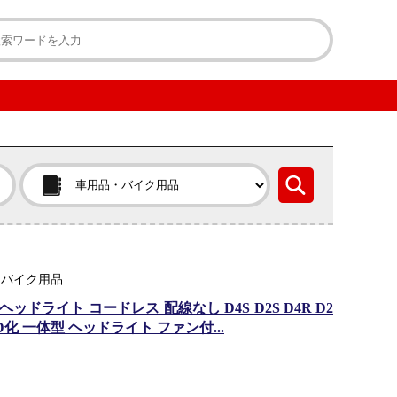
・バイク用品
ヘッドライト コードレス 配線なし D4S D2S D4R D2
D化 一体型 ヘッドライト ファン付...