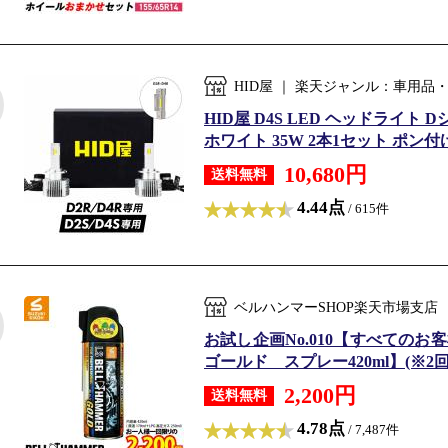
HID屋 ｜ 楽天ジャンル：車用品
HID屋 D4S LED ヘッドライト Dシ
ホワイト 35W 2本1セット ポン付け
10,680円
送料無料
4.44点
/ 615件
ベルハンマーSHOP楽天市場支店
お試し企画No.010【すべての
ゴールド スプレー420ml】(※2
2,200円
送料無料
4.78点
/ 7,487件