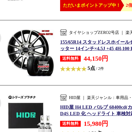
ただいまポイントアップ中！
2倍
タイヤショップZERO2号店 ｜
155/65R14 スタッドレスホイール
ッター 14インチ×4.5J +45 4H-100
44,150円
送料無料
5点
/ 2件
HID屋 ｜ 楽天ジャンル：車用品
HID屋 H4 LED バルブ 6840
D4S LED 化 ヘッドライト 車検対応
15,980円
送料無料