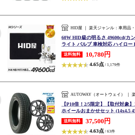
HID屋 ｜ 楽天ジャンル：車用品
60W HID級の明るさ 49600cd(
ライト バルブ 車検対応 ハイロー LED
10,780円
送料無料
4.65点
/ 1,179件
AUTOWAY（オートウェイ） ｜
【P10倍！2/5限定】【取付対象】155/
ホイールおまかせセット (14x4.5 45 
37,500円
送料無料
4.63点
/ 63件