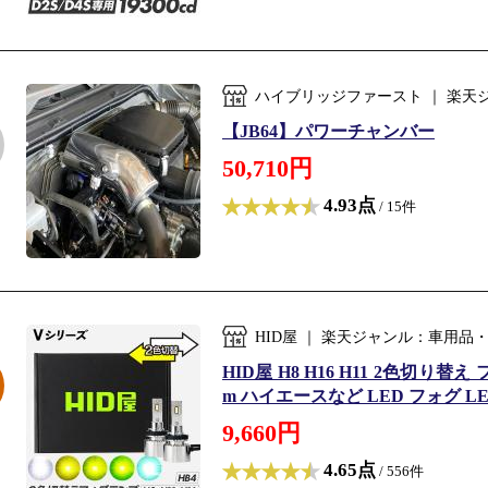
ハイブリッジファースト ｜ 楽天
【JB64】パワーチャンバー
50,710円
4.93点
/ 15件
HID屋 ｜ 楽天ジャンル：車用品
HID屋 H8 H16 H11 2色切り替
m ハイエースなど LED フォグ LE
9,660円
4.65点
/ 556件