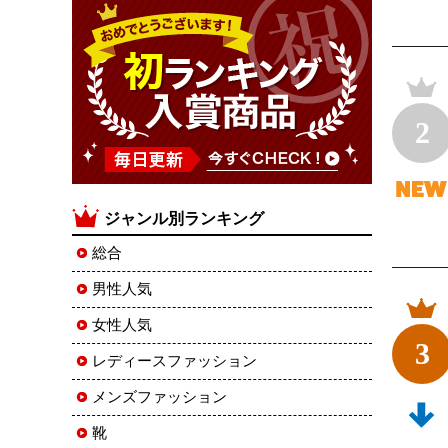
2
ジャンル別ランキング
総合
男性人気
女性人気
3
レディースファッション
メンズファッション
靴