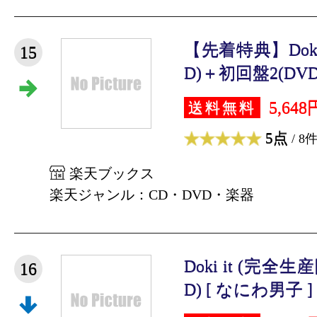
【先着特典】Doki 
15
D)＋初回盤2(DVD)
5,648
送料無料
5点
/ 8
楽天ブックス
楽天ジャンル：CD・DVD・楽器
Doki it (完全
16
D) [ なにわ男子 ]