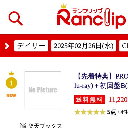
デイリー
2025年02月26日(水)
C
【先着特典】PROT
1
lu-ray)＋初回盤B(Bl
11,22
送料無料
5点
/ 4
楽天ブックス