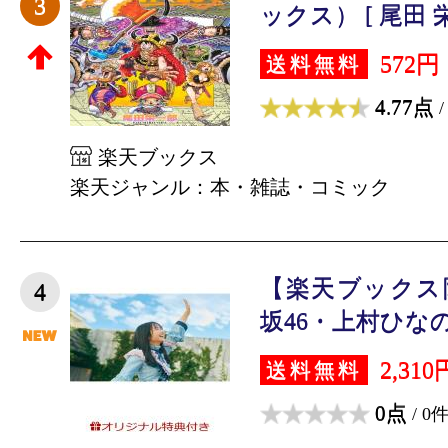
3
ックス） [ 尾田 
572円
送料無料
4.77点
/
楽天ブックス
楽天ジャンル：本・雑誌・コミック
【楽天ブックス
4
坂46・上村ひなの
2,310
送料無料
0点
/ 0