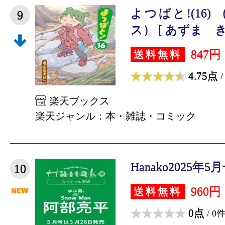
よつばと!(16
9
ス） [ あずま き
847円
送料無料
4.75点
/
楽天ブックス
楽天ジャンル：本・雑誌・コミック
Hanako2025年5
10
960円
送料無料
0点
/ 0