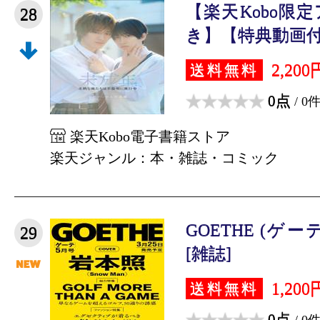
【楽天Kobo限
28
き】【特典動画付き
2,200
送料無料
0点
/ 0
楽天Kobo電子書籍ストア
楽天ジャンル：本・雑誌・コミック
GOETHE (ゲーテ
29
[雑誌]
1,200
送料無料
0点
/ 0