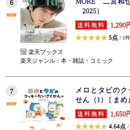
MORE 二宮和也
6
2025）
1,290
送料無料
5点
/ 1
楽天ブックス
楽天ジャンル：本・雑誌・コミック
メロとタビのク
7
せん（1） [ まめ
1,650
送料無料
4.64点
/