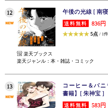
午後の光線 [ 南寝 
12
836円
送料無料
5点
/ 1
楽天ブックス
楽天ジャンル：本・雑誌・コミック
コーヒー＆バニ
13
書籍】[ 朱神宝 ]
583円
送料無料