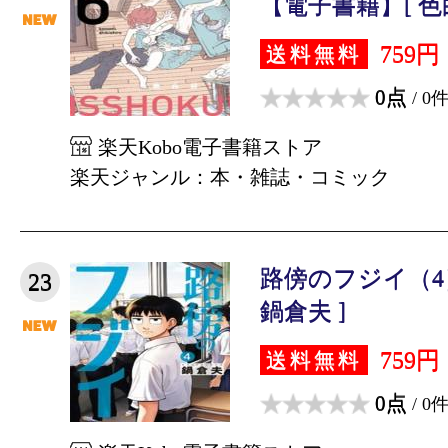
【電子書籍】[ 色白
759円
送料無料
0点
/ 0
楽天Kobo電子書籍ストア
楽天ジャンル：本・雑誌・コミック
路傍のフジイ（4
23
鍋倉夫 ]
759円
送料無料
0点
/ 0