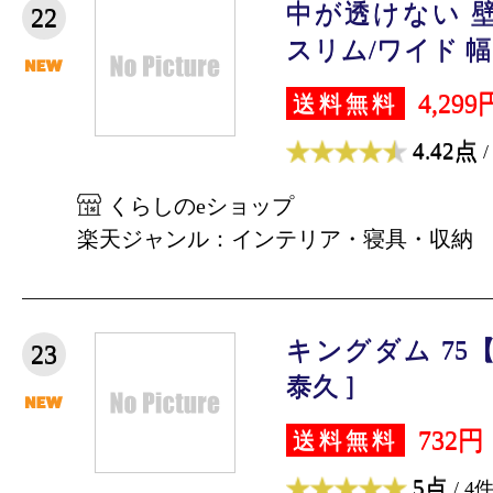
中が透けない 
22
スリム/ワイド 幅34/
4,299
送料無料
4.42点
/
くらしのeショップ
楽天ジャンル：インテリア・寝具・収納
キングダム 75
23
泰久 ]
732円
送料無料
5点
/ 4