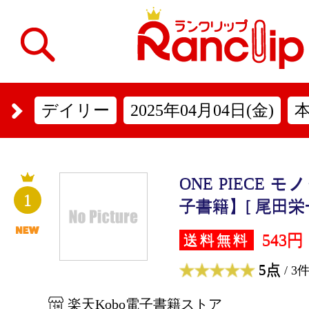
デイリー
2025年04月04日(金)
ONE PIECE 
1
子書籍】[ 尾田栄一
543円
送料無料
5点
/ 3
楽天Kobo電子書籍ストア