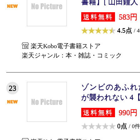
書籍】[ 山田鐘人 
583円
送料無料
4.5点
/ 
楽天Kobo電子書籍ストア
楽天ジャンル：本・雑誌・コミック
ゾンビのあふれ
23
が襲われない 4【
990円
送料無料
0点
/ 0