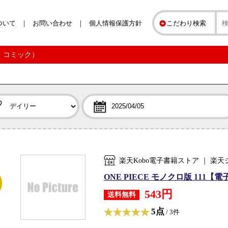
ついて
お問い合わせ
個人情報保護方針
こだわり検索
誌・コミック）
楽天Kobo電子書籍ストア ｜ 
ONE PIECE モノクロ版 111【電
543円
送料無料
5点
/ 3件