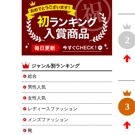
2
ジャンル別ランキング
総合
男性人気
女性人気
3
レディースファッション
メンズファッション
靴