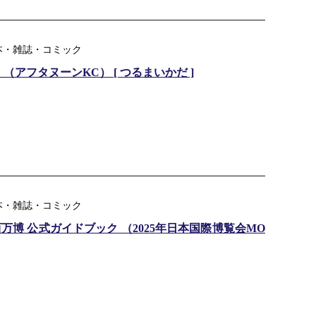
本・雑誌・コミック
 （アフタヌーンKC） [ つるまいかだ ]
本・雑誌・コミック
西万博 公式ガイドブック （2025年日本国際博覧会MO