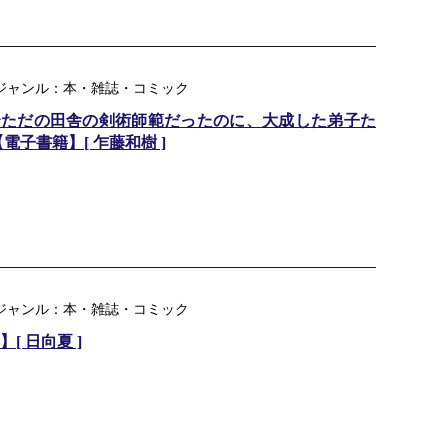
楽天ジャンル：本・雑誌・コミック
〜ただの田舎の剣術師範だったのに、大成した弟子た
子書籍】[ 乍藤和樹 ]
楽天ジャンル：本・雑誌・コミック
[ 日向夏 ]