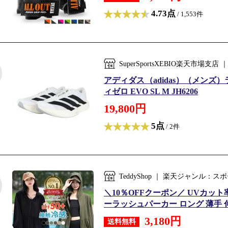
4.73点
/ 1,553件
SuperSportsXEBIO楽天市
アディダス（adidas）（メンズ
ィゼロ EVO SL M JH6206
19,800円
5点
/ 2件
TeddyShop ｜ 楽天ジャンル：
＼10％OFFクーポン／ UVカット
ーラッシュパーカー ロング 薄手 伸縮
3,180円
送料無料