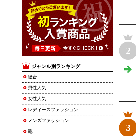
2
ジャンル別ランキング
総合
男性人気
女性人気
レディースファッション
メンズファッション
3
靴