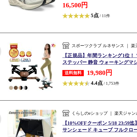
16,500円
5点
/ 11件
スポーツクラブ ルネサンス ｜ 
【正規品】年間ランキング1位！ ツイ
ステッパー 静音 ウォーキングマシン
19,980円
送料無料
4.4点
/ 1,753件
くらしのeショップ ｜ 楽天ジャ
【10%OFFクーポン 5/18 23
サンシェード キューブ フルクロー