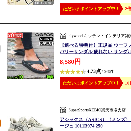
ただいまポイントアップ中！
2倍
plywood キッチン・インテリ
【選べる特典付】正規品 ウーフォス 
バリーサンダル 疲れない サンダル 
8,580円
4.73点
/ 543件
ただいまポイントアップ中！
10
SuperSportsXEBIO楽天市
アシックス（ASICS）（メンズ）
ージュ 1011B974.250