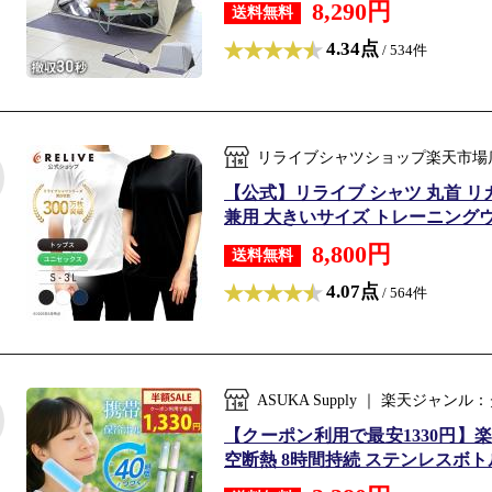
8,290円
送料無料
4.34点
/ 534件
リライブシャツショップ楽天市場
【公式】リライブ シャツ 丸首 リ
兼用 大きいサイズ トレーニングウェ
8,800円
送料無料
4.07点
/ 564件
ASUKA Supply ｜ 楽天ジャ
【クーポン利用で最安1330円】
空断熱 8時間持続 ステンレスボトル