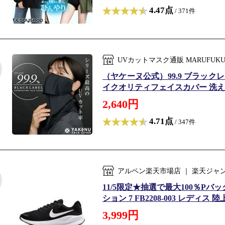
4.47点
/ 371件
UVカットマスク通販 MARUFU
（ヤケーヌ公式）99.9 ブラック
イクオリティフェイスカバー 洗える吸
2,640円
4.71点
/ 347件
アルペン楽天市場店 ｜ 楽天ジャ
11/5限定★抽選で最大100％Pバック 
ション 7 FB2208-003 レディス
3,999円