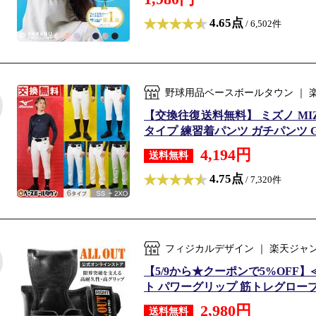
4.65点
/ 6,502件
野球用品ベースボールタウン ｜
【交換往復送料無料】 ミズノ MIZ
タイプ 練習着パンツ ガチパンツ GA
4,194円
送料無料
4.75点
/ 7,320件
フィジカルデザイン ｜ 楽天ジャ
【5/9から★クーポンで5%OFF】
ト パワーグリップ 筋トレグローブ
2,980円
送料無料