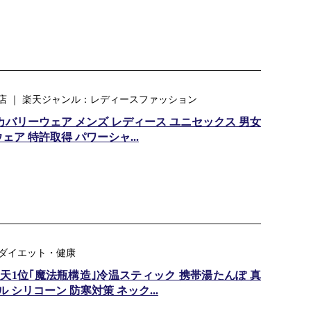
店 ｜ 楽天ジャンル：レディースファッション
カバリーウェア メンズ レディース ユニセックス 男女
ア 特許取得 パワーシャ...
ンル：ダイエット・健康
楽天1位｢魔法瓶構造｣冷温スティック 携帯湯たんぽ 真
 シリコーン 防寒対策 ネック...