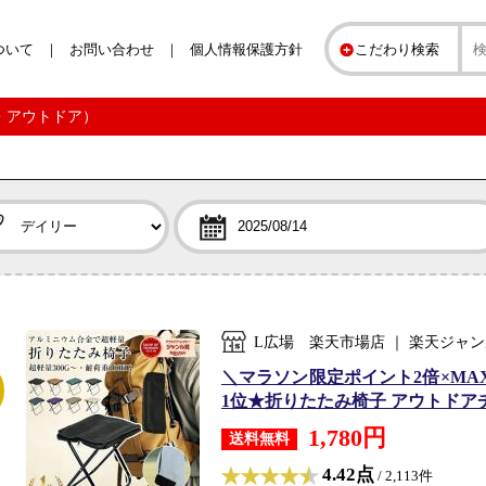
ついて
お問い合わせ
個人情報保護方針
こだわり検索
ツ・アウトドア）
L広場 楽天市場店 ｜ 楽天ジャ
＼マラソン限定ポイント2倍×MA
1位★折りたたみ椅子 アウトドアチェ
1,780円
送料無料
4.42点
/ 2,113件