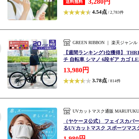
3,280円
送料無料
4.54点
/ 2,783件
GREEN RIBBON ｜ 楽天ジ
【週間ランキング1位獲得】 THRE
チ 自転車 シマノ 6段ギア カゴ L
13,980円
3.78点
/ 814件
UVカットマスク通販 MARUFU
（ヤケーヌ公式） フェイスカバー
るUVカットマスク スポーツマスク 
1,980円