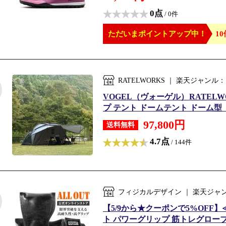
0点
/ 0件
ただいまポイントアップ中！
10
RATELWORKS ｜ 楽天ジャン
VOGEL（ヴォーゲル）RATEL
プ テント ドームテント ドーム型 
97,800円
送料無料
4.7点
/ 144件
フィジカルデザイン ｜ 楽天ジャ
【5/9から★クーポンで5%OFF】
ト パワーグリップ 筋トレグローブ