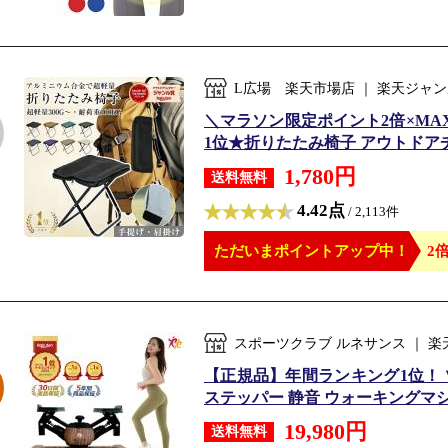
L広場 楽天市場店 ｜ 楽天ジャ
＼マラソン限定ポイント2倍×MA
1位★折りたたみ椅子 アウトドアチェ
1,780円
送料無料
4.42点
/ 2,113件
ただいまポイントアップ中！
2倍
スポーツクラブ ルネサンス ｜ 
【正規品】年間ランキング1位！ ツイ
ステッパー 静音 ウォーキングマシン
19,980円
送料無料