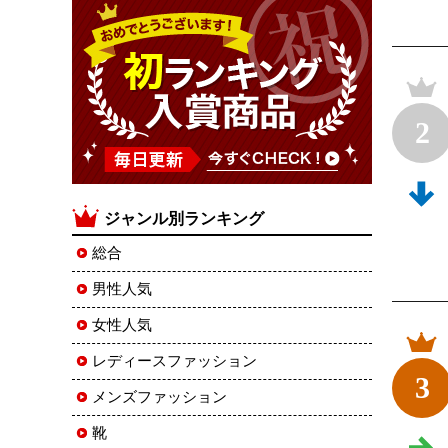
2
ジャンル別ランキング
総合
男性人気
女性人気
レディースファッション
3
メンズファッション
靴