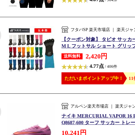
フタバSP 楽天市場店 ｜ 楽天
【クーポン対象】 タビオ サッカーソック
M L フットサル ショート グリッ
2,420円
送料無料
4.77点
/ 406件
ただいまポイントアップ中！
11
アルペン楽天市場店 ｜ 楽天ジャ
ナイキ MERCURIAL VAPOR 1
Q8687-600 ターフ サッカー ト
10,241円