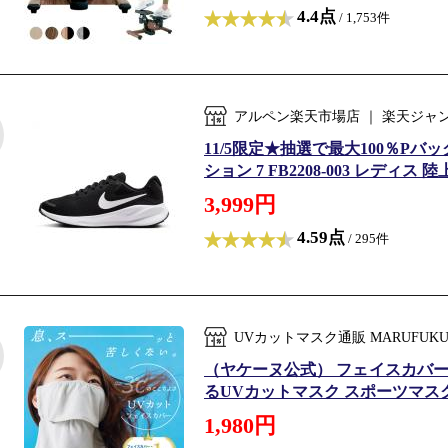
4.4点
/ 1,753件
アルペン楽天市場店 ｜ 楽天ジャ
11/5限定★抽選で最大100％Pバック 
ション 7 FB2208-003 レディス
3,999円
4.59点
/ 295件
UVカットマスク通販 MARUFU
（ヤケーヌ公式） フェイスカバー
るUVカットマスク スポーツマスク 
1,980円