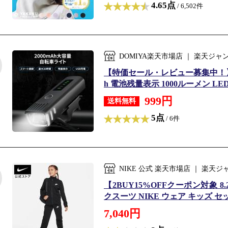
4.65点
/ 6,502件
DOMIYA楽天市場店 ｜ 楽天ジ
【特価セール・レビュー募集中！】DO
h 電池残量表示 1000ルーメン LE
999円
送料無料
5点
/ 6件
NIKE 公式 楽天市場店 ｜ 楽
【2BUY15%OFFクーポン対象 8.2
クスーツ NIKE ウェア キッズ セットアップ
7,040円