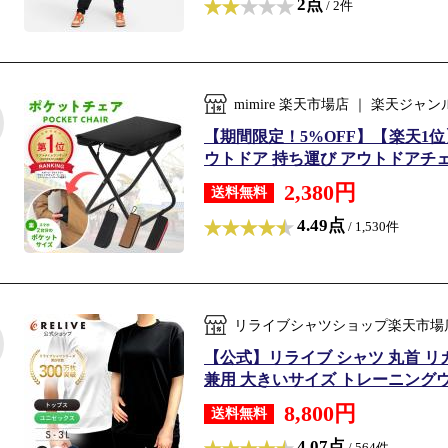
2点
/ 2件
mimire 楽天市場店 ｜ 楽天ジ
【期間限定！5%OFF】【楽天1位】
ウトドア 持ち運び アウトドアチェア
2,380円
送料無料
4.49点
/ 1,530件
リライブシャツショップ楽天市場
【公式】リライブ シャツ 丸首 リ
兼用 大きいサイズ トレーニングウェ
8,800円
送料無料
4.07点
/ 564件