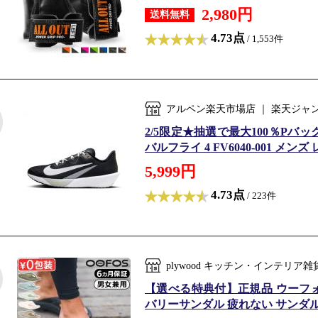
2,980円
送料無料
4.73点
/ 1,553件
アルペン楽天市場店 ｜ 楽天ジャ
2/5限定★抽選で最大100％Pバック ナ
バルフライ 4 FV6040-001 メン
5,999円
4.73点
/ 223件
plywood キッチン・インテリ
【選べる特典付】正規品 ウーフォス 
バリーサンダル 疲れない サンダル 