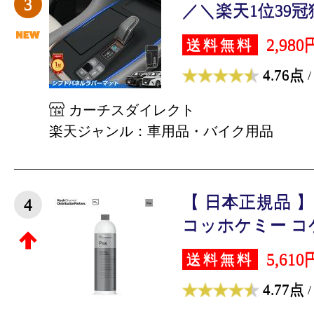
3
／＼楽天1位39冠獲
2,980
送料無料
4.76点
/
カーチスダイレクト
楽天ジャンル：車用品・バイク用品
【 日本正規品 】 Ko
4
コッホケミー コケミ
5,610
送料無料
4.77点
/