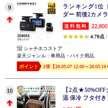
ランキング1位
9
ダー 前後2カメラ 
22,80
送料無料
4.78点
/
シャチホコストア
楽天ジャンル：車用品・バイク用品
ポイント
2倍【26.05.07 12:00～26.05.19
【2点★50%O
10
温 保冷 フタ付き】