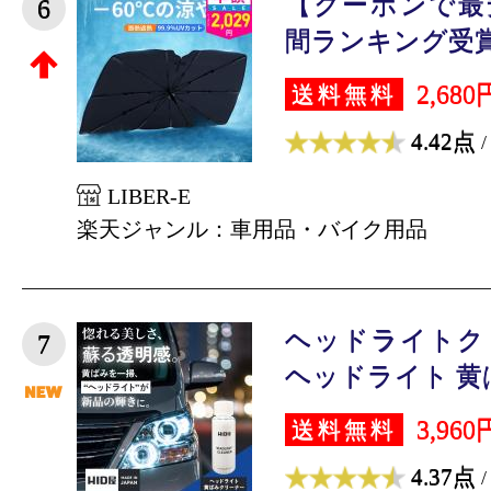
【クーポンで最安
6
間ランキング受賞」
2,680
送料無料
4.42点
/
LIBER-E
楽天ジャンル：車用品・バイク用品
ヘッドライトクリ
7
ヘッドライト 黄ばみ
3,960
送料無料
4.37点
/