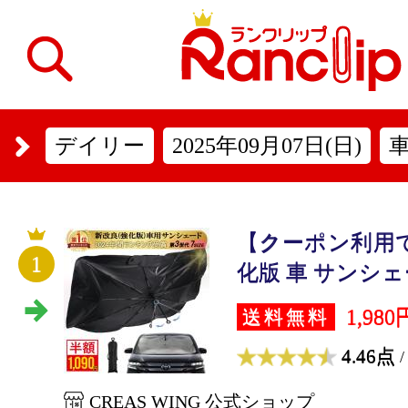
デイリー
2025年09月07日(日)
【クーポン利用で
1
化版 車 サンシェー
1,980
送料無料
4.46点
/
CREAS WING 公式ショップ