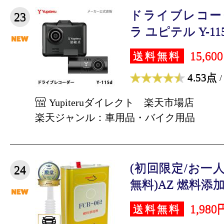
ドライブレコー
23
ラ ユピテル Y-115
15,60
送料無料
4.53点
/
Yupiteruダイレクト 楽天市場店
楽天ジャンル：車用品・バイク用品
(初回限定/お一
24
無料)AZ 燃料添加剤 
1,980
送料無料