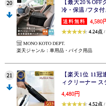
【最大20％OF
20
冷・保温 /フタ付き
4,580
送料無料
4.24点
/
MONO KOTO DEPT.
楽天ジャンル：車用品・バイク用品
【楽天1位 11
21
ィクリーナー ステ
4,480円
4.52点
/