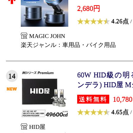
2,680円
4.26点
/
MAGIC JOHN
楽天ジャンル：車用品・バイク用品
60W HID級の明る
14
ンデラ) HID屋 M
10,78
送料無料
4.65点
/
HID屋