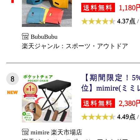
1,180
送料無料
4.37点
/
BubuBubu
楽天ジャンル：スポーツ・アウトドア
【期間限定！5%
8
位】mimire(ミミレ
2,380
送料無料
4.49点
/
mimire 楽天市場店