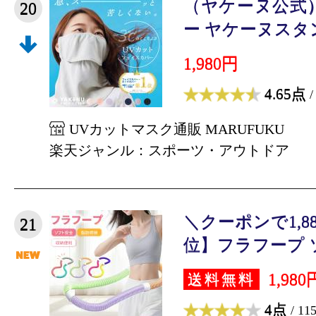
（ヤケーヌ公式
20
ー ヤケーヌスタン
1,980円
4.65点
/
UVカットマスク通販 MARUFUKU
楽天ジャンル：スポーツ・アウトドア
＼クーポンで1,8
21
位】フラフープ ソフ
1,980
送料無料
4点
/ 11