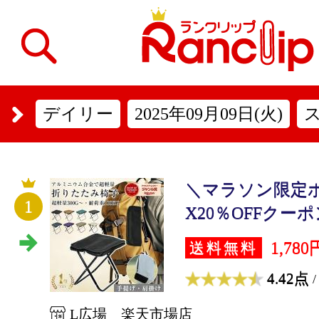
デイリー
2025年09月09日(火)
＼マラソン限定ポ
1
X20％OFFクーポ
1,780
送料無料
4.42点
/
L広場 楽天市場店