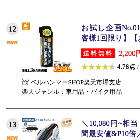
お試し企画No.
12
客様1回限り】【お
2,200
送料無料
4.78点
/
ベルハンマーSHOP楽天市場支店
楽天ジャンル：車用品・バイク用品
＼10,080円~
13
間最安値&P10倍／