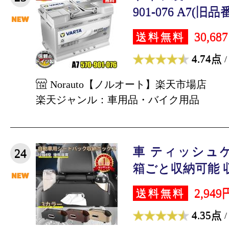
901-076 A7(旧品番E
30,68
送料無料
4.74点
/
Norauto【ノルオート】楽天市場店
楽天ジャンル：車用品・バイク用品
車 ティッシュ
24
箱ごと収納可能 収
2,949
送料無料
4.35点
/