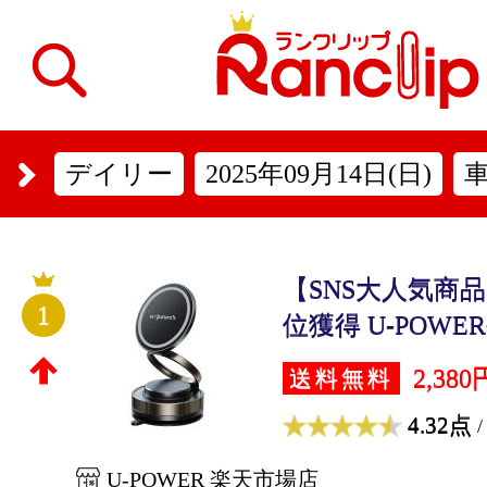
デイリー
2025年09月14日(日)
【SNS大人気商
1
位獲得 U-POWER
2,380
送料無料
4.32点
/
U-POWER 楽天市場店