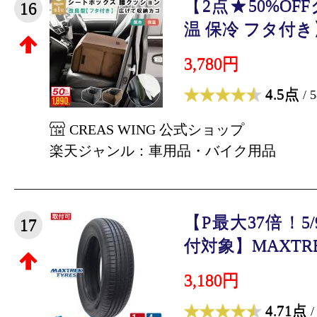
【2点★50%O
16
温 保冷 フタ付き】
3,780円
4.5点
/ 
CREAS WING 公式ショップ
楽天ジャンル：車用品・バイク用品
【P最大37倍！5/
17
付対象】MAXTRE
3,180円
4.71点
/