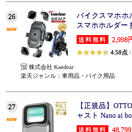
バイクスマホホ
26
スマホホルダー 携
2,998
送料無料
4.58点
/
株式会社 Kaedear
楽天ジャンル：車用品・バイク用品
【正規品】OTTO
27
ャスト Nano ai bo
48,79
送料無料