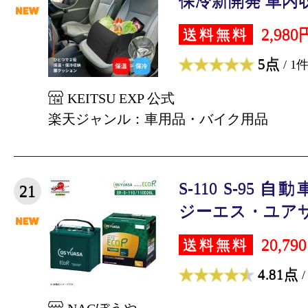
保冷新開発 車内収
2,980
送料無料
5点
/ 1
KEITSU EXP 公式
楽天ジャンル：車用品・バイク用品
S-110 S-95
21
ジーエス・ユアサ 
20,79
送料無料
4.81点
/