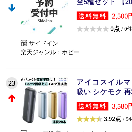
全5種セット 【202
2,500
送料無料
0点
/ 0
サイドイン
楽天ジャンル：ホビー
アイコスイルマ
23
吸い シケモク 再利
3,580
送料無料
3.92点
/ 9