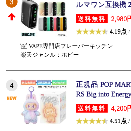
3
ルマワン互換機 2度
2,980
送料無料
4.19点
/
VAPE専門店フレーバーキッチン
楽天ジャンル：ホビー
正規品 POP MART
4
RS Big into Ener
4,200
送料無料
4.51点
/