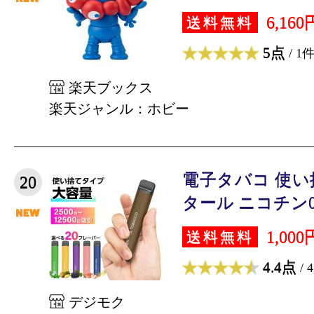
6,160
送料無料
5点
/ 1
楽天ブックス
楽天ジャンル：ホビー
電子タバコ 使い捨
20
タール ニコチン0 
1,000
送料無料
4.4点
/ 
デジモク