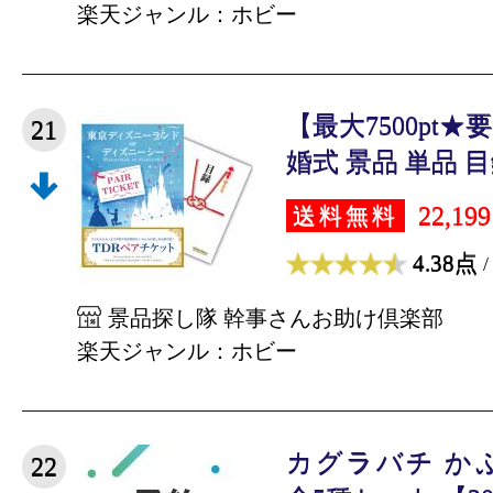
楽天ジャンル：ホビー
【最大7500pt
21
婚式 景品 単品 目録
22,19
送料無料
4.38点
/
景品探し隊 幹事さんお助け倶楽部
楽天ジャンル：ホビー
カグラバチ か
22