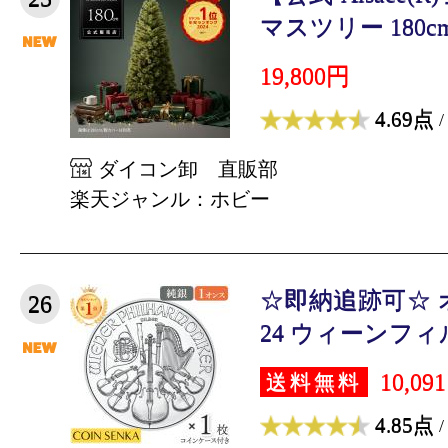
マスツリー 180cm
19,800円
4.69点
/
ダイコン卸 直販部
楽天ジャンル：ホビー
☆即納追跡可☆ 
26
24 ウィーンフィル 
10,09
送料無料
4.85点
/