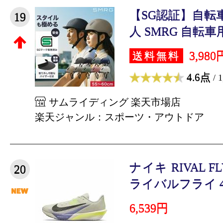
【SG認証】自転
19
人 SMRG 自転車用
3,980
送料無料
4.6点
/ 
サムライディング 楽天市場店
楽天ジャンル：スポーツ・アウトドア
ナイキ RIVAL F
20
ライバルフライ 4 F
6,539円