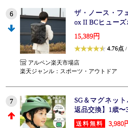
ザ・ノース・フェイス
6
ox II BCヒューズ
15,389円
4.76点
/
アルペン楽天市場店
楽天ジャンル：スポーツ・アウトドア
SG＆マグネッ
7
返品交換】1歳〜3サ
3,980
送料無料