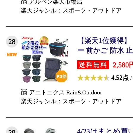
アルペン楽天市場店
楽天ジャンル：スポーツ・アウトドア
【楽天1位獲得】
28
ー 前かご 防水 止水
2,580
送料無料
4.52点
/
アエトニクス Rain&Outdoor
楽天ジャンル：スポーツ・アウトドア
4/23はまとめ買
29