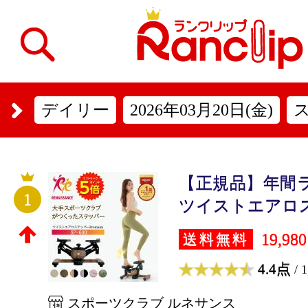
デイリー
2026年03月20日(金)
【正規品】年間
1
ツイストエアロス
19,98
送料無料
4.4点
/ 
スポーツクラブ ルネサンス