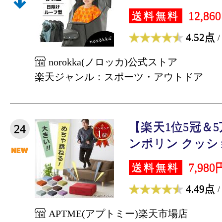
12,86
送料無料
4.52点
/
norokka(ノロッカ)公式ストア
楽天ジャンル：スポーツ・アウトドア
【楽天1位5冠＆
24
ンポリン クッション
7,980
送料無料
4.49点
/
APTME(アプトミー)楽天市場店