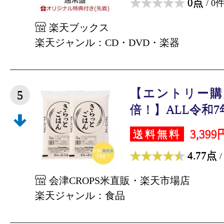
0点
/ 0
楽天ブックス
楽天ジャンル：CD・DVD・楽器
【エントリー購
5
倍！】ALL令和7年
3,399
送料無料
4.77点
/
会津CROPS米直販・楽天市場店
楽天ジャンル：食品