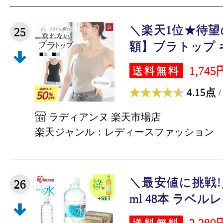
＼楽天1位★待望
25
額】ブラトップ キ
1,745
送料無料
4.15点
/
ラディアンヌ 楽天市場店
楽天ジャンル：レディースファッション
＼最安値に挑戦!／
26
ml 48本 ラベルレス