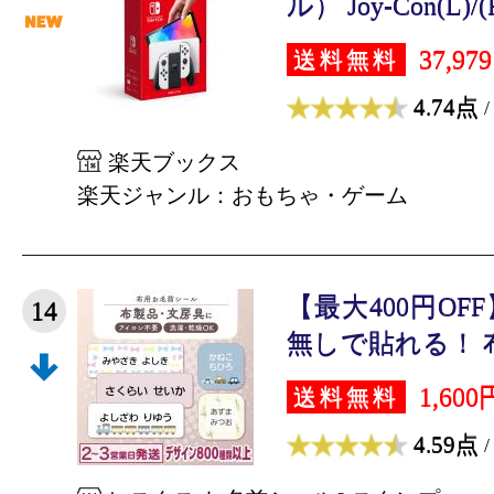
ル） Joy-Con(L)
37,97
送料無料
4.74点
/
楽天ブックス
楽天ジャンル：おもちゃ・ゲーム
【最大400円O
14
無しで貼れる！ 布用
1,600
送料無料
4.59点
/