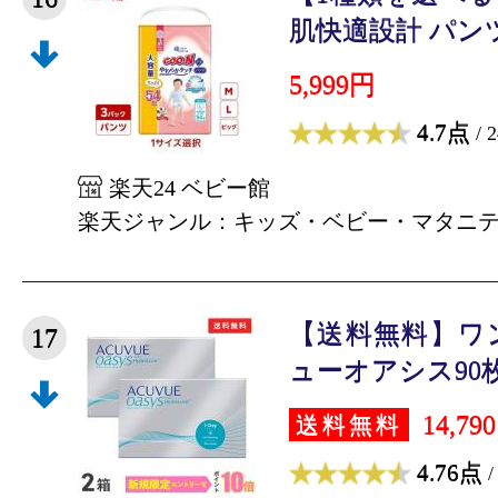
肌快適設計 パンツ M
5,999円
4.7点
/ 
楽天24 ベビー館
楽天ジャンル：キッズ・ベビー・マタニ
【送料無料】ワ
17
ューオアシス90枚
14,79
送料無料
4.76点
/