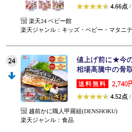
4.66点
/
楽天24 ベビー館
楽天ジャンル：キッズ・ベビー・マタニ
値上げ前に★今の
24
相場高騰中の骨取り
2,740
送料無料
4.52点
/
越前かに職人甲羅組(DENSHOKU)
楽天ジャンル：食品