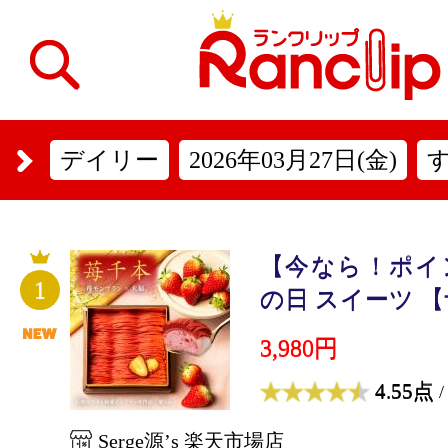
デイリー
2026年03月27日(金)
【今なら！ポイ
1
の日 スイーツ 【
3,980円
4.55点
/
Serge源’s 楽天市場店